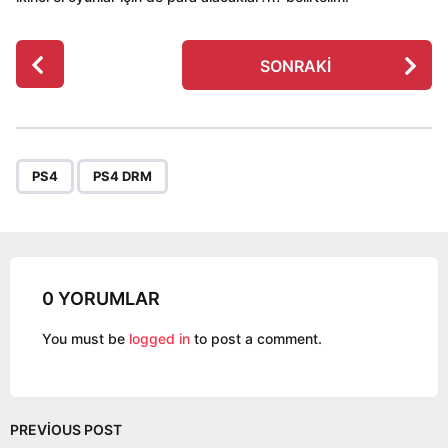
P
SONRAKI
o
s
t
P
,
a
PS4
PS4 DRM
g
i
n
a
0 YORUMLAR
t
i
You must be
logged in
to post a comment.
o
n
PREVIOUS POST