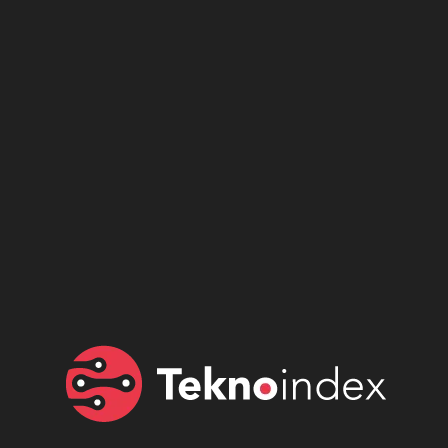
Son dönemin popüler sesli
Elektrikli Ürünler
sohbet uygulaması
Teknolojiyi Yansıtıyor;
Clubhouse sonunda...
Karaca!