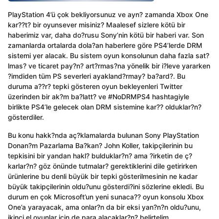
PlayStation 4’ü çok bekliyorsunuz ve ayn? zamanda Xbox One
kar??t? bir oyunsever misiniz? Maalesef sizlere kötü bir
haberimiz var, daha do?rusu Sony’nin kötü bir haberi var. Son
zamanlarda ortalarda dola?an haberlere göre PS4’lerde DRM
sistemi yer alacak. Bu sistem oyun konsolunun daha fazla sat?
lmas? ve ticaret pay?n? art?rmas?na yönelik bir i?leve yararken
?imdiden tüm PS severleri ayakland?rmay? ba?ard?. Bu
duruma a??r? tepki gösteren oyun bekleyenleri Twitter
üzerinden bir ak?m ba?latt? ve #NoDRMPS4 hashtagiyle
birlikte PS4’le gelecek olan DRM sistemine kar?? olduklar?n?
gösterdiler.
Bu konu hakk?nda aç?klamalarda bulunan Sony PlayStation
Donan?m Pazarlama Ba?kan? John Koller, takipçilerinin bu
tepkisini bir yandan hakl? bulduklar?n? ama ?irketin de ç?
karlar?n? göz önünde tutmalar? gerektiklerini dile getirirken
ürünlerine bu denli büyük bir tepki gösterilmesinin ne kadar
büyük takipçilerinin oldu?unu gösterdi?ini sözlerine ekledi. Bu
durum en çok Microsoft’un yeni sunaca?? oyun konsolu Xbox
One’a yarayacak, ama onlar?n da bir eksi yan?n?n oldu?unu,
ikinci el oyunlar için de para alacaklar?n? belirtelim.