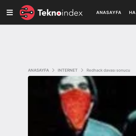
ANASAYFA
HA
ANASAYFA
INTERNET
Redhack davası sonucu