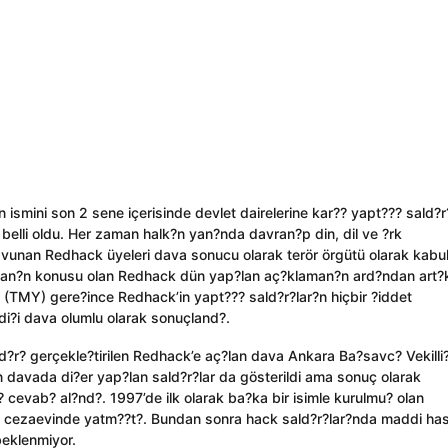
smini son 2 sene içerisinde devlet dairelerine kar?? yapt??? sald?r
lli oldu. Her zaman halk?n yan?nda davran?p din, dil ve ?rk
unan Redhack üyeleri dava sonucu olarak terör örgütü olarak kabu
avan?n konusu olan Redhack dün yap?lan aç?klaman?n ard?ndan art?k
(TMY) gere?ince Redhack’in yapt??? sald?r?lar?n hiçbir ?iddet
edi?i dava olumlu olarak sonuçland?.
?r? gerçekle?tirilen Redhack’e aç?lan dava Ankara Ba?savc? Vekilli?
an davada di?er yap?lan sald?r?lar da gösterildi ama sonuç olarak
?? cevab? al?nd?. 1997’de ilk olarak ba?ka bir isimle kurulmu? olan
çin cezaevinde yatm??t?. Bundan sonra hack sald?r?lar?nda maddi ha
beklenmiyor.