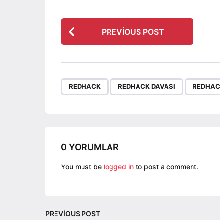
P
PREVIOUS POST
o
s
t
P
,
,
REDHACK
REDHACK DAVASI
REDHAC
a
g
i
n
a
0 YORUMLAR
t
You must be
logged in
to post a comment.
i
o
n
PREVIOUS POST