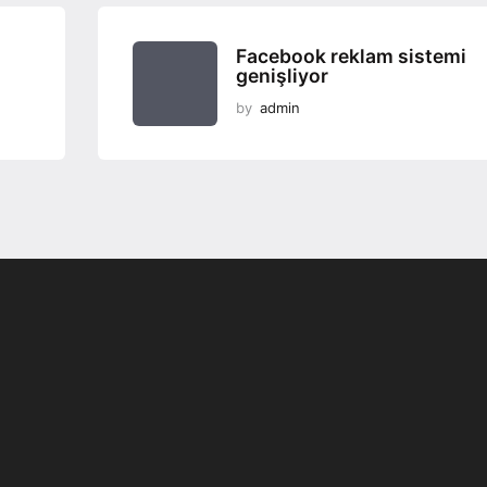
Facebook reklam sistemi
genişliyor
by
admin
Programsız VPN
Değiştirme