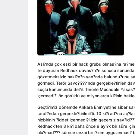
ı
i
a
l
n
g
a
o
g
o
Asl?nda çok eski bir hack grubu olmas?na ra?men i
ile duyuran Redhack davas?n?n sonucu sonunda be
gözetmeksizin hakl?n?n yan?nda bulundu?unu sav
görmedi. Terör Savc?l???’nda gerçekle?tirilen d
suçlu konumunda de?il. Terörle Mücadale Yasas? 
içermedi?i ön görüldü ve milyonlarca ki?inin bekl
Geçti?imiz dönemde Ankara Emniyeti’ne siber sald
taraf?ndan gerçekle?tirilmi?ti. 10 ki?i ad?na aç?l
hiçbirinin ?iddet içermedi?i için geçersiz say?ld?
Redhack’ten 3 ki?i daha önce 9 ayl?k bir süre i
olu?mad??? sürece cezai bir i?lem uygulanmas? 