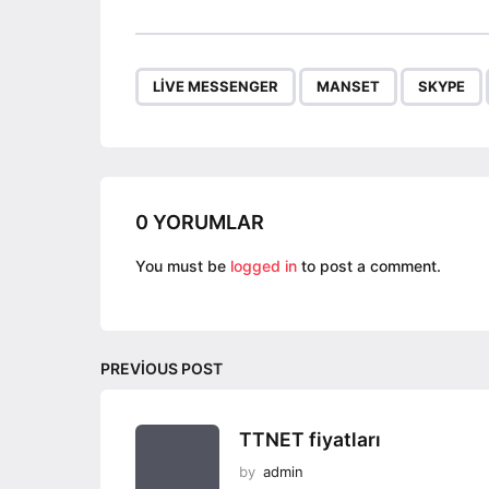
s
t
P
,
,
LIVE MESSENGER
MANSET
SKYPE
a
g
i
n
a
0 YORUMLAR
t
You must be
logged in
to post a comment.
i
o
n
PREVIOUS POST
TTNET fiyatları
by
admin