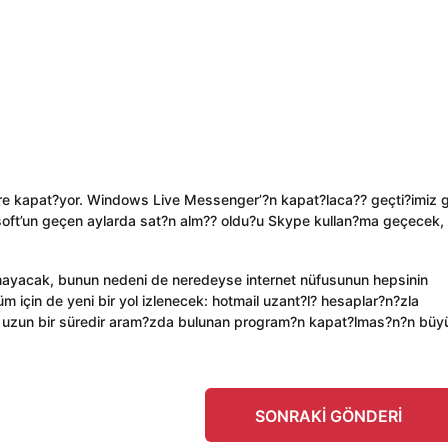
ere kapat?yor. Windows Live Messenger’?n kapat?laca?? geçti?imiz 
soft’un geçen aylarda sat?n alm?? oldu?u Skype kullan?ma geçecek,
yacak, bunun nedeni de neredeyse internet nüfusunun hepsinin
için de yeni bir yol izlenecek: hotmail uzant?l? hesaplar?n?zla
an uzun bir süredir aram?zda bulunan program?n kapat?lmas?n?n büy
SONRAKI GÖNDERI