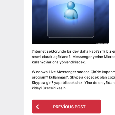
ı
i
a
l
n
g
a
o
g
o
?nternet sektöründe bir dev daha kap?s?n? bizl
resmi olarak aç?kland?. Messenger yerine Micro
kullan?c?lar ona yönlendirilecek.
Windows Live Messenger sadece Çin’de kapanma
program? kullanmas?. Skype’a geçecek olan çözüm 
Skype’a giri? yapabileceksiniz. Yine de on y?ld
kitleyi üzece?i kesin.
P
PREVIOUS POST
o