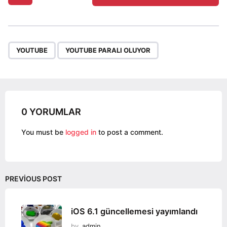
o
s
t
P
,
a
YOUTUBE
YOUTUBE PARALI OLUYOR
g
i
n
a
0 YORUMLAR
t
i
You must be
logged in
to post a comment.
o
n
PREVIOUS POST
iOS 6.1 güncellemesi yayımlandı
by
admin