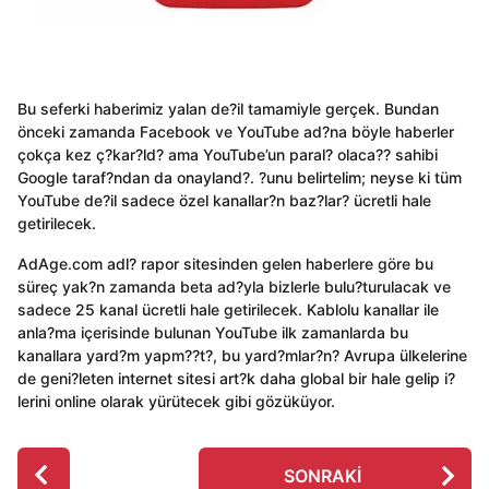
Bu seferki haberimiz yalan de?il tamamiyle gerçek. Bundan
önceki zamanda Facebook ve YouTube ad?na böyle haberler
çokça kez ç?kar?ld? ama YouTube’un paral? olaca?? sahibi
Google taraf?ndan da onayland?. ?unu belirtelim; neyse ki tüm
YouTube de?il sadece özel kanallar?n baz?lar? ücretli hale
getirilecek.
AdAge.com adl? rapor sitesinden gelen haberlere göre bu
süreç yak?n zamanda beta ad?yla bizlerle bulu?turulacak ve
sadece 25 kanal ücretli hale getirilecek. Kablolu kanallar ile
anla?ma içerisinde bulunan YouTube ilk zamanlarda bu
kanallara yard?m yapm??t?, bu yard?mlar?n? Avrupa ülkelerine
de geni?leten internet sitesi art?k daha global bir hale gelip i?
lerini online olarak yürütecek gibi gözüküyor.
P
SONRAKI