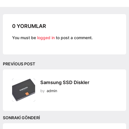
g
i
n
a
0 YORUMLAR
t
i
You must be
logged in
to post a comment.
o
n
PREVIOUS POST
Samsung SSD Diskler
by
admin
SONRAKI GÖNDERI