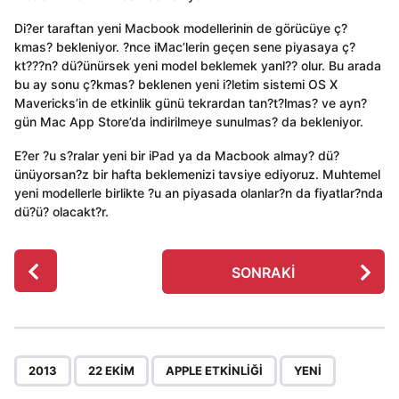
Di?er taraftan yeni Macbook modellerinin de görücüye ç?
kmas? bekleniyor. ?nce iMac’lerin geçen sene piyasaya ç?
kt???n? dü?ünürsek yeni model beklemek yanl?? olur. Bu arada
bu ay sonu ç?kmas? beklenen yeni i?letim sistemi OS X
Mavericks’in de etkinlik günü tekrardan tan?t?lmas? ve ayn?
gün Mac App Store’da indirilmeye sunulmas? da bekleniyor.
E?er ?u s?ralar yeni bir iPad ya da Macbook almay? dü?
ünüyorsan?z bir hafta beklemenizi tavsiye ediyoruz. Muhtemel
yeni modellerle birlikte ?u an piyasada olanlar?n da fiyatlar?nda
dü?ü? olacakt?r.
P
SONRAKI
o
s
t
P
,
,
,
a
2013
22 EKIM
APPLE ETKINLIĞI
YENI