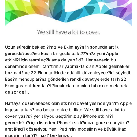
Uzun süredir bekledi?imiz ve Ekim ay?n?n sonunda art?k
gerçekle?ece?ine kesin bir gözle bakt???m?z yeni Apple
etkinli?i için resmi aç?klama da yap?ld?. Her senenin bu
döneminde önemli tan?t?mlar yapmakta olan Apple gelenekleri
bozmad? ve 22 Ekim tarihinde etkinlik düzenleyece?ini söyledi.
Bas?n mensuplar?na gönderilen renkli davetiyelerde tarih 22
Ekim gösterilirken tan?t?lacak olan ürünleri tahmin etmek pek
de zor de?il.
Haftaya düzenlenecek olan etkinli?i davetiyesinde yar?m Apple
logosu, arkas?nda bolca renkle birlikte ‘We still have a lot to
cover’ yaz?s? yer al?yor. Geçti?imiz ay iPhone etkinli?i
gerçekle?ti?i için listeden iPhone’u sildi?imize göre en büyük i?
aret iPad’i gösteriyor. Yeni iPad mini modelinin ve büyük iPad
modelinin tan?t?lmas? bekleniyor.