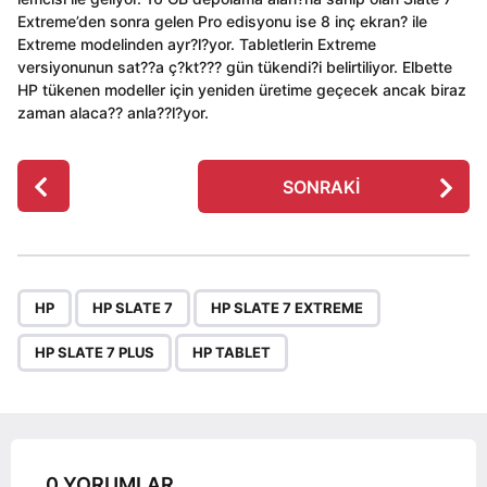
Extreme’den sonra gelen Pro edisyonu ise 8 inç ekran? ile
Extreme modelinden ayr?l?yor. Tabletlerin Extreme
versiyonunun sat??a ç?kt??? gün tükendi?i belirtiliyor. Elbette
HP tükenen modeller için yeniden üretime geçecek ancak biraz
zaman alaca?? anla??l?yor.
P
SONRAKI
o
s
t
P
,
,
,
,
a
HP
HP SLATE 7
HP SLATE 7 EXTREME
g
HP SLATE 7 PLUS
HP TABLET
i
n
a
t
i
0 YORUMLAR