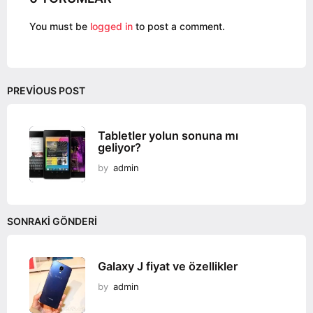
o
You must be
logged in
to post a comment.
n
PREVIOUS POST
Tabletler yolun sonuna mı
geliyor?
by
admin
SONRAKI GÖNDERI
Galaxy J fiyat ve özellikler
by
admin