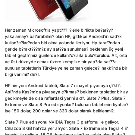
Her zaman Microsoft’la yapt??? i?lerle birlikte ba?ar?y?
yakalamay? ba?arabilmi? olan HP, gittikçe Android’in sad?k
kullan?c?lar?ndan biri olma yolunda ilerliyor. Hp taraf?ndan
geride b?rakt???m?z ay sat??a sunulmas? beklenen üç yeni
tablet geçti?imiz günlerde kullan?c?larla bulu?turuldu. Alt, orta
ve üst düzeyde olmak üzere komplike bir yap?da sat??a
sunulan tabletlerin Türkiye’ye ne zaman gelece?i hakk?nda bir
bilgi verilmi? de?il.
HP’nin yeni Android tableti, Slate 7 nihayet piyasaya ç?kt?.
Asl?nda Kas?m’da piyasaya ç?kmas? beklenen tabletler bir ay
gecikmeyle de olsa raflardaki yerini ald?. Slate 7 Plus, Slate 7
Extreme ve Slate 8 Pro edisyonlar? bulunan tabletlerin fiyatlar?
ise 150 dolar, 200 dolar ve 330 dolar olarak belirlenmi?.
Slate 7 Plus edisyonu NVIDIA Tegra 3 platfomu ile geliyor.
Cihazda 8 GB haf?za yer al?yor. Slate 7 Extreme ise Tegra 4 i?
lemcisi ile geliyor. 16 GB depolama alan?na sahip olan Slate 7