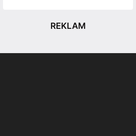
REKLAM
Son dönemin popüler sesli
Elektrikli Ürünler
sohbet uygulaması
Teknolojiyi Yansıtıyor;
Clubhouse sonunda...
Karaca!