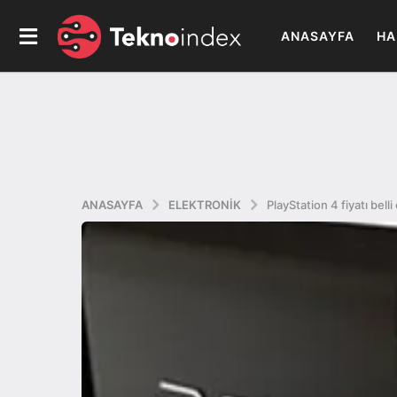
ANASAYFA
HA
ANASAYFA
ELEKTRONIK
PlayStation 4 fiyatı belli