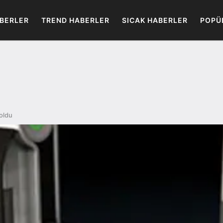
BERLER
TREND HABERLER
SICAK HABERLER
POPÜ
 oldu