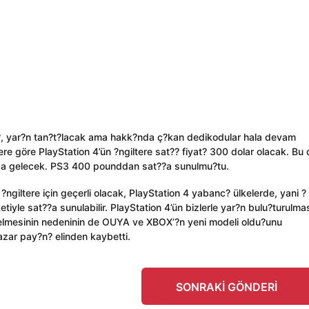
d?, yar?n tan?t?lacak ama hakk?nda ç?kan dedikodular hala devam
re göre PlayStation 4’ün ?ngiltere sat?? fiyat? 300 dolar olacak. Bu 
uza gelecek. PS3 400 pounddan sat??a sunulmu?tu.
giltere için geçerli olacak, PlayStation 4 yabanc? ülkelerde, yani ?
ketiyle sat??a sunulabilir. PlayStation 4’ün bizlerle yar?n bulu?turulma
elmesinin nedeninin de OUYA ve XBOX’?n yeni modeli oldu?unu
azar pay?n? elinden kaybetti.
SONRAKI GÖNDERI