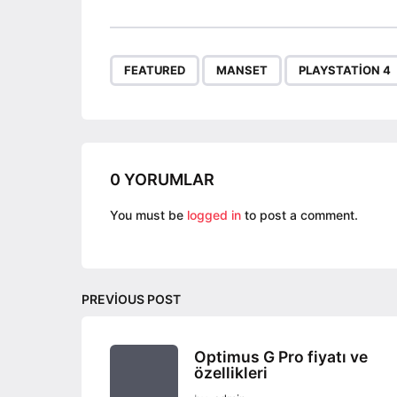
s
t
P
,
,
FEATURED
MANSET
PLAYSTATION 4
a
g
i
n
a
0 YORUMLAR
t
You must be
logged in
to post a comment.
i
o
n
PREVIOUS POST
Optimus G Pro fiyatı ve
özellikleri