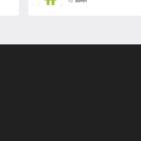
by
admin
Programsız VPN
Değiştirme
r
Teknoloji Ofis Ürünleri
yor;
İsteGelsin’le Sen İste O
Gelsin!