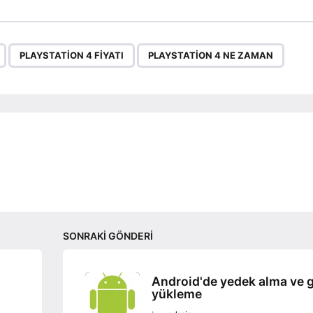
,
,
PLAYSTATION 4 FIYATI
PLAYSTATION 4 NE ZAMAN
SONRAKI GÖNDERI
Android'de yedek alma ve g
yükleme