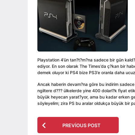
ı
i
a
l
n
g
a
o
g
o
Playstation 4’ün tan?t?m?na sadece bir gün kal
ediyor. En son olarak The Times’da ç?kan bir habe
demek oluyor ki PS4 bize PS3’e oranla daha uc
Ancak haberin devam?na göre bu indirim sadece ?n
ngiltere d??? ülkelerde yine 400 dolarl?k fiyat eti
büyük heyecan yarat?yor, ama bu kadar erken g
söyleyelim; zira PS bu aralar oldukça büyük bir p
P
PREVIOUS POST
o