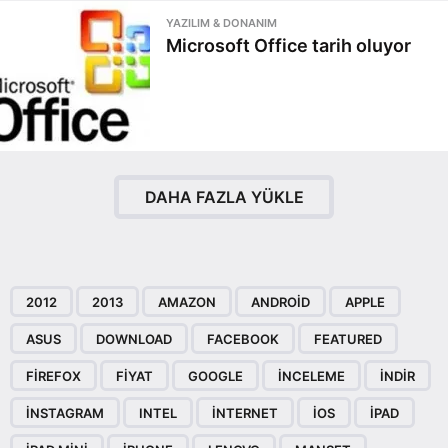
YAZILIM & DONANIM
Microsoft Office tarih oluyor
DAHA FAZLA YÜKLE
2012
2013
AMAZON
ANDROID
APPLE
ASUS
DOWNLOAD
FACEBOOK
FEATURED
FIREFOX
FIYAT
GOOGLE
INCELEME
INDIR
INSTAGRAM
INTEL
INTERNET
IOS
IPAD