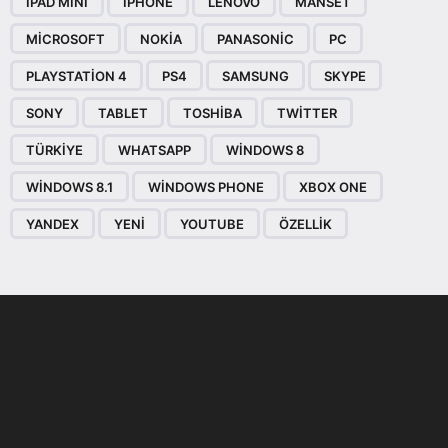
IPAD MINI
IPHONE
LENOVO
MANSET
MICROSOFT
NOKIA
PANASONIC
PC
PLAYSTATION 4
PS4
SAMSUNG
SKYPE
SONY
TABLET
TOSHIBA
TWITTER
TÜRKIYE
WHATSAPP
WINDOWS 8
WINDOWS 8.1
WINDOWS PHONE
XBOX ONE
YANDEX
YENI
YOUTUBE
ÖZELLIK