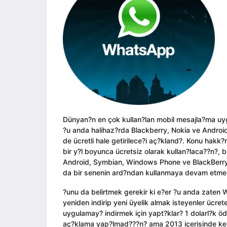
ı
i
a
l
n
g
a
o
g
o
Dünyan?n en çok kullan?lan mobil mesajla?ma uyg
?u anda halihaz?rda Blackberry, Nokia ve Android
de ücretli hale getirilece?i aç?kland?. Konu h
bir y?l boyunca ücretsiz olarak kullan?laca??n?, b
Android, Symbian, Windows Phone ve BlackBerry i?
da bir senenin ard?ndan kullanmaya devam etmek 
?unu da belirtmek gerekir ki e?er ?u anda zaten
yeniden indirip yeni üyelik almak isteyenler ücret
uygulamay? indirmek için yapt?klar? 1 dolarl?k 
aç?klama yap?lmad???n? ama 2013 içerisinde kesi