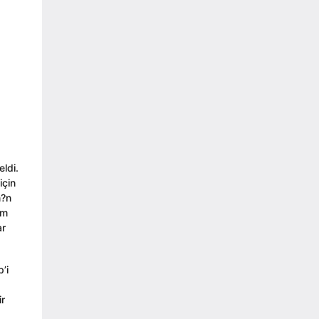
ldi.
için
n?n
em
ar
’i
ir