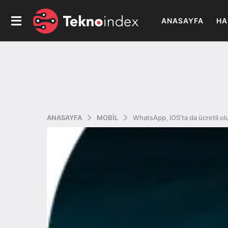
ANASAYFA
HA
ANASAYFA
MOBIL
WhatsApp, iOS'ta da ücretli ol