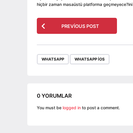
hiçbir zaman masaüstü platforma geçmeyece?ini h
P
PREVIOUS POST
o
s
t
P
,
WHATSAPP
WHATSAPP IOS
a
g
i
n
a
0 YORUMLAR
t
You must be
logged in
to post a comment.
i
o
n