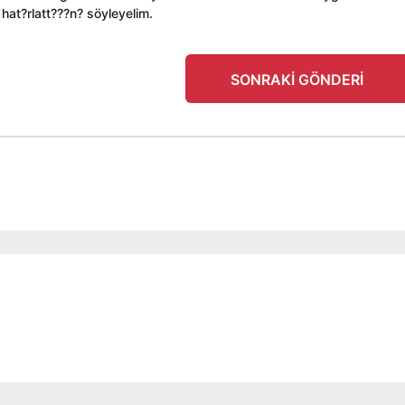
at?rlatt???n? söyleyelim.
SONRAKI GÖNDERI