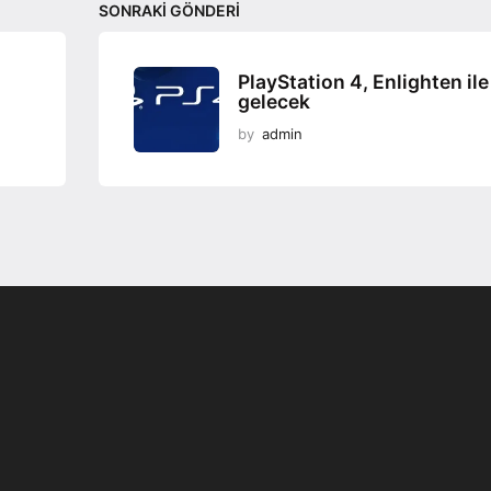
SONRAKI GÖNDERI
PlayStation 4, Enlighten ile
gelecek
by
admin
Programsız VPN