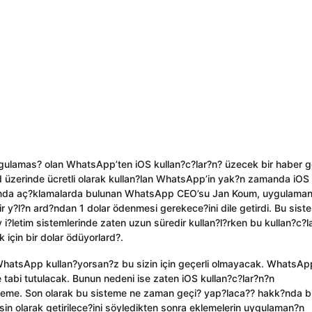
ulamas? olan WhatsApp’ten iOS kullan?c?lar?n? üzecek bir haber ge
 üzerinde ücretli olarak kullan?lan WhatsApp’in yak?n zamanda iOS 
akk?nda aç?klamalarda bulunan WhatsApp CEO’su Jan Koum, uygulama
ir y?l?n ard?ndan 1 dolar ödenmesi gerekece?ini dile getirdi. Bu sist
letim sistemlerinde zaten uzun süredir kullan?l?rken bu kullan?c?l
için bir dolar ödüyorlard?.
 WhatsApp kullan?yorsan?z bu sizin için geçerli olmayacak. WhatsApp
e tabi tutulacak. Bunun nedeni ise zaten iOS kullan?c?lar?n?n
ödeme. Son olarak bu sisteme ne zaman geçi? yap?laca?? hakk?nda b
n olarak getirilece?ini söyledikten sonra eklemelerin uygulaman?n