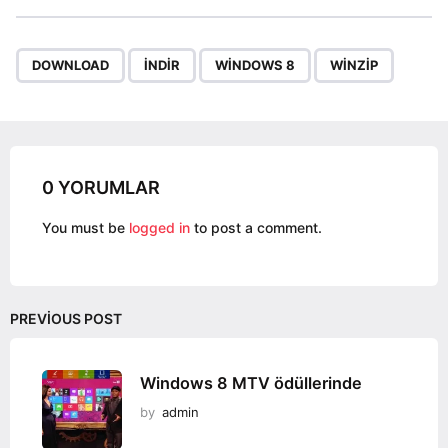
t
P
,
,
,
a
DOWNLOAD
INDIR
WINDOWS 8
WINZIP
g
i
n
a
0 YORUMLAR
t
i
You must be
logged in
to post a comment.
o
n
PREVIOUS POST
Windows 8 MTV ödüllerinde
by
admin