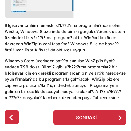
Bilgisayar tarihinin en eski s?k??t?rma programlar?ndan olan
WinZip, Windows 8 üzerinde de bir ilki gerçekle?tirerek sistem
üzerindeki ilk s?k??t?rma program? oldu. WinRar’dan önce
davranan WinZip’in yeni tasar?m? Windows 8 ile de baya??
örtü?üyor, üstelik fiyat? da oldukça uygun.
Windows Store üzerinden sat??a sunulan WinZip’in fiyat?
sadece 7.99 dolar. Bilindi?i gibi s?k??t?rma programlar? bir
bilgisayar için en gerekli programlardan biri ve art?k neredeyse
oyun firmalar? da bu programlarla çal??acak. WinZip bizlere
.zip ve .zipx uzant?lar? için destek sunuyor. Programa yeni
getirilen bir özellik de sosyal medya ile alakal?. Art?k s?k??t?
rd???n?z dosyalar? facebook üzerinden payla?abileceksiniz.
P
SONRAKI
o
s