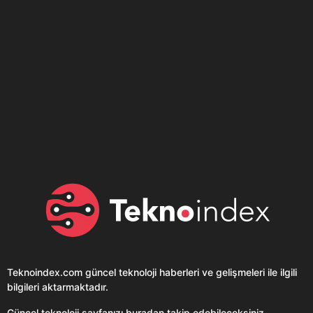
Son dönemin popüler sesli
Elektrikli Ürünler
sohbet uygulaması
Teknolojiyi Yansıtıyor;
Clubhouse sonunda...
Karaca!
Teknoindex.com
güncel teknoloji haberleri ve gelişmeleri ile ilgili
bilgileri aktarmaktadır.
Güncel teknoloji sayfanızı buradan takip edebileceksiniz.