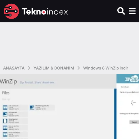
ANASAYFA
YAZILIM & DONANIM
Windows 8 WinZip indir