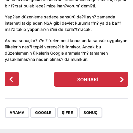
bir f?rsat bulabilece?imize inan?yorum’ demi?ti.
Yap?lan düzenleme sadece sansürü de?il ayn? zamanda
interneti takip eden NSA gibi devlet kurumlar?n? ya da ba??
ms?z takip yapanlar?n i?ini de zorla?t?racak.
Arama sonuçlar?n?n ?ifrelenmesi konusunda sansür uygulayan
ülkelerin nas?l tepki verece?i bilinmiyor. Ancak bu
düzenlemenin ülkelerin Google aramalar?n? tamamen
yasaklamas?na neden olmas? da mümkün.
P
SONRAKI
o
s
t
P
,
,
,
a
ARAMA
GOOGLE
ŞIFRE
SONUÇ
g
i