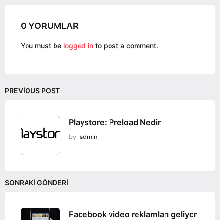
n
a
0 YORUMLAR
t
i
You must be
logged in
to post a comment.
o
n
PREVIOUS POST
Playstore: Preload Nedir
by
admin
SONRAKI GÖNDERI
Facebook video reklamları geliyor