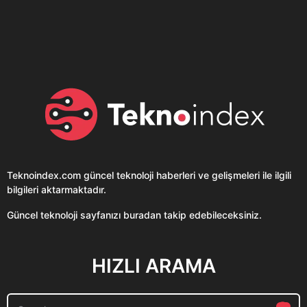
sohbet uygulaması
Teknolojiyi Yansıtıyor;
Clubhouse sonunda...
Karaca!
Teknoindex.com
güncel teknoloji haberleri ve gelişmeleri ile ilgili
bilgileri aktarmaktadır.
Güncel teknoloji sayfanızı buradan takip edebileceksiniz.
HIZLI ARAMA
S