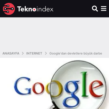
ANASAYFA
INTERNET
Google'dan devletlere büyük darbe