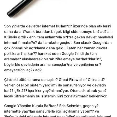
Son y?llarda devletler internet kullan?c? üzerinde olan etkilerini
daha da art?rarak buradan birçok bilgi elde etmeye ba?lad?lar.
Ki?ilerin gizliliklerini tam anlam?yla s?f?ra çeken devlet hamleleri
internet firmalar?n? da harekete geçirdi. Son olarak Google’dan
çok önemli bir aç?klama daha geldi. Zaten her zaman devlet
politikalar?na kar?? hareket eden Google ?imdi de tüm
aramalar? uluslararas? olarak ?ifrelemeye ba?lad?klar?n?,
böylelikle devletlerin arama sonuçlar?na ve verilerine eri?
emeyece?ini aç?klad?.
Çin’deki bütün arama sonuçlar? Great Firewall of China ad?
verilen özel bir sistem yard?m? ile sansürleniyor ve devletin
kar?? ç?kt??? içerikler yay?nlanm?yor. Otomatik olarak yap?
lacak ?ifrelemenin bu sistemin i?ini zorla?t?rmas? bekleniyor.
Google Yönetim Kurulu Ba?kan? Eric Schmidt, geçen y?l
internette yap?lan sansürlerle ilgili aç?klama yapm?? ve
‘önümüzdeki günlerde internet sansürünü engellemek için yeni