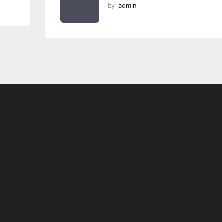
by
admin
Programsız VPN
Değiştirme
r
Teknoloji Ofis Ürünleri
yor;
İsteGelsin’le Sen İste O
Gelsin!