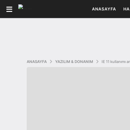
ANASAYFA
HA
ANASAYFA
YAZILIM & DONANIM
IE 11 kullanımı a