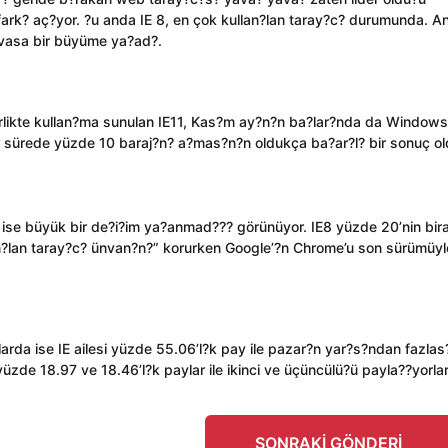
 fark? aç?yor. ?u anda IE 8, en çok kullan?lan taray?c? durumunda. A
devasa bir büyüme ya?ad?.
birlikte kullan?ma sunulan IE11, Kas?m ay?n?n ba?lar?nda da Windows
ir sürede yüzde 10 baraj?n? a?mas?n?n oldukça ba?ar?l? bir sonuç o
ise büyük bir de?i?im ya?anmad??? görünüyor. IE8 yüzde 20’nin bir
n?lan taray?c? ünvan?n?” korurken Google’?n Chrome’u son sürümüyl
arda ise IE ailesi yüzde 55.06’l?k pay ile pazar?n yar?s?ndan fazla
üzde 18.97 ve 18.46’l?k paylar ile ikinci ve üçüncülü?ü payla??yorlar
SONRAKI GÖNDERI