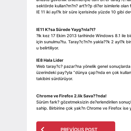
l
n
g
sektörde kullan?m?n? art?r?p di?er isimlerle olan
a
o
IE 11 iki ayl?k bir süre içerisinde yüzde 10 gibi 
g
o
IE11 K?sa Sürede Yayg?nla?t?
?lk kez 17 Ekim 2013 tarihinde Windows 8.1 ile 
için sunulmu?tu. Taray?c?n?n yakla??k 2 ayl?k b
u belirtiliyor.
IE8 Hala Lider
Web taray?c? pazar?na yönelik genel sonuçlarda 
üzerindeki pay?yla “dünya çap?nda en çok kulla
takibini sürdürüyor.
Chrome ve Firefox 2.lik Sava??nda!
Sürüm fark? gözetmeksizin de?erlendirilen sonuçl
sahip. Birbirine çok yak?n Chrome ve Firefox ise y
P
PREVIOUS POST