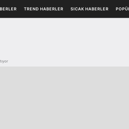
BERLER
TREND HABERLER
SICAK HABERLER
POPÜ
rtıyor