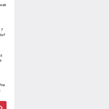
ncak
 7
ldu?
az
e
s?na
.