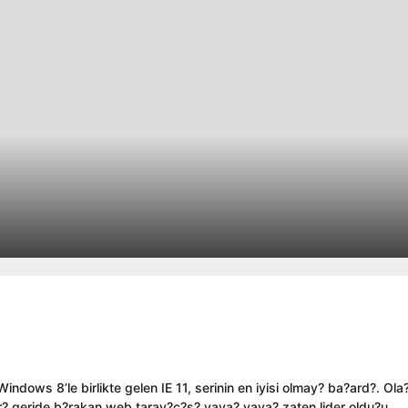
ndows 8’le birlikte gelen IE 11, serinin en iyisi olmay? ba?ard?. Ola
ar? geride b?rakan web taray?c?s? yava? yava? zaten lider oldu?u