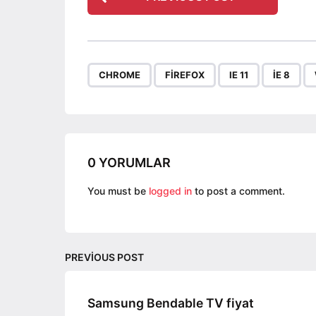
o
s
t
P
,
,
,
,
CHROME
FIREFOX
IE 11
IE 8
a
g
i
n
a
0 YORUMLAR
t
You must be
logged in
to post a comment.
i
o
n
PREVIOUS POST
Samsung Bendable TV fiyat