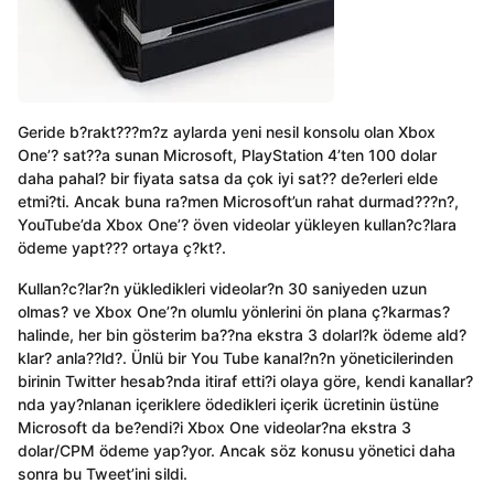
Geride b?rakt???m?z aylarda yeni nesil konsolu olan Xbox
One’? sat??a sunan Microsoft, PlayStation 4’ten 100 dolar
daha pahal? bir fiyata satsa da çok iyi sat?? de?erleri elde
etmi?ti. Ancak buna ra?men Microsoft’un rahat durmad???n?,
YouTube’da Xbox One’? öven videolar yükleyen kullan?c?lara
ödeme yapt??? ortaya ç?kt?.
Kullan?c?lar?n yükledikleri videolar?n 30 saniyeden uzun
olmas? ve Xbox One’?n olumlu yönlerini ön plana ç?karmas?
halinde, her bin gösterim ba??na ekstra 3 dolarl?k ödeme ald?
klar? anla??ld?. Ünlü bir You Tube kanal?n?n yöneticilerinden
birinin Twitter hesab?nda itiraf etti?i olaya göre, kendi kanallar?
nda yay?nlanan içeriklere ödedikleri içerik ücretinin üstüne
Microsoft da be?endi?i Xbox One videolar?na ekstra 3
dolar/CPM ödeme yap?yor. Ancak söz konusu yönetici daha
sonra bu Tweet’ini sildi.