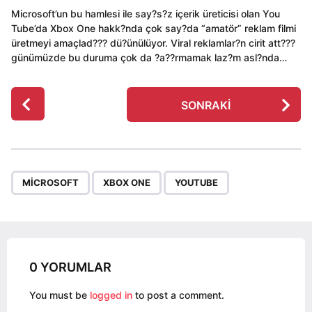
Microsoft’un bu hamlesi ile say?s?z içerik üreticisi olan You
Tube’da Xbox One hakk?nda çok say?da “amatör” reklam filmi
üretmeyi amaçlad??? dü?ünülüyor. Viral reklamlar?n cirit att???
günümüzde bu duruma çok da ?a??rmamak laz?m asl?nda…
P
SONRAKI
o
s
t
P
,
,
a
MICROSOFT
XBOX ONE
YOUTUBE
g
i
n
a
0 YORUMLAR
t
i
You must be
logged in
to post a comment.