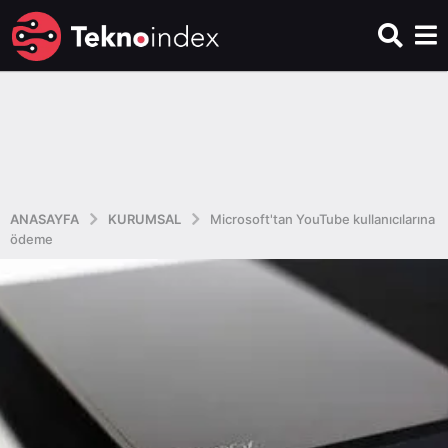
ANASAYFA
KURUMSAL
Microsoft'tan YouTube kullanıcılarına
ödeme