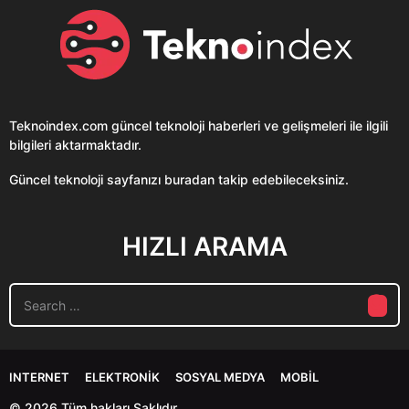
Teknoindex.com
güncel teknoloji haberleri ve gelişmeleri ile ilgili
bilgileri aktarmaktadır.
Güncel teknoloji sayfanızı buradan takip edebileceksiniz.
HIZLI ARAMA
S
e
a
r
c
INTERNET
ELEKTRONIK
SOSYAL MEDYA
MOBIL
h
f
© 2026 Tüm hakları Saklıdır