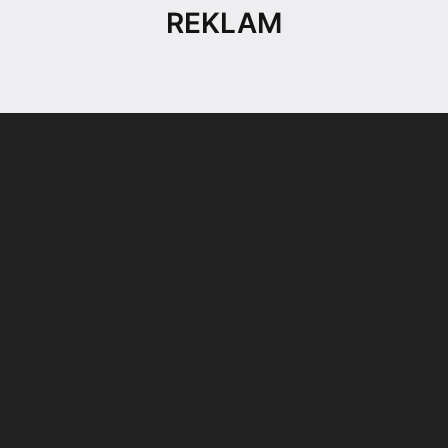
REKLAM
Son dönemin popüler sesli
Elektrikli Ürünler
sohbet uygulaması
Teknolojiyi Yansıtıyor;
Clubhouse sonunda...
Karaca!