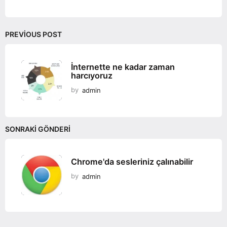
o
n
PREVIOUS POST
İnternette ne kadar zaman
harcıyoruz
by
admin
SONRAKI GÖNDERI
Chrome'da sesleriniz çalınabilir
by
admin