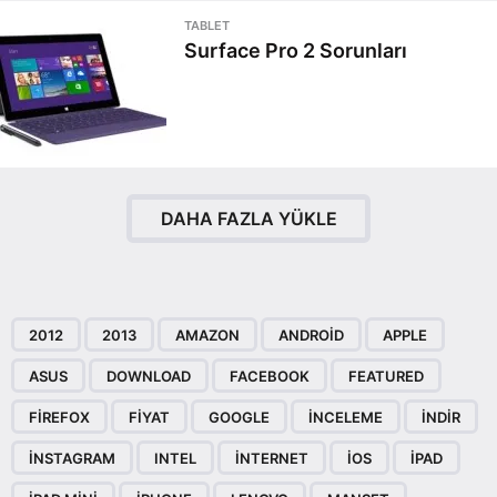
TABLET
Surface Pro 2 Sorunları
DAHA FAZLA YÜKLE
2012
2013
AMAZON
ANDROID
APPLE
ASUS
DOWNLOAD
FACEBOOK
FEATURED
FIREFOX
FIYAT
GOOGLE
INCELEME
INDIR
INSTAGRAM
INTEL
INTERNET
IOS
IPAD