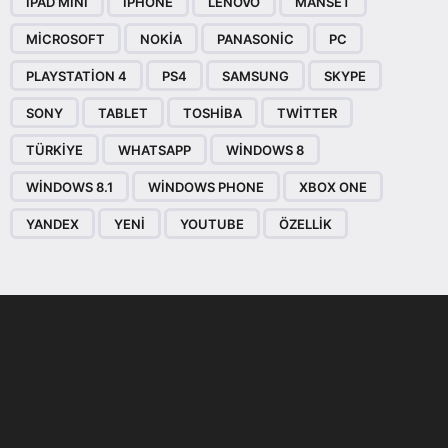
IPAD MINI
IPHONE
LENOVO
MANSET
MICROSOFT
NOKIA
PANASONIC
PC
PLAYSTATION 4
PS4
SAMSUNG
SKYPE
SONY
TABLET
TOSHIBA
TWITTER
TÜRKIYE
WHATSAPP
WINDOWS 8
WINDOWS 8.1
WINDOWS PHONE
XBOX ONE
YANDEX
YENI
YOUTUBE
ÖZELLIK