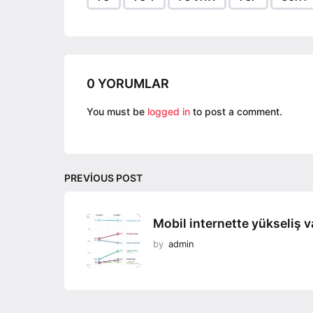
a
g
i
n
a
0 YORUMLAR
t
You must be
logged in
to post a comment.
i
o
n
PREVIOUS POST
Mobil internette yükseliş v
by
admin