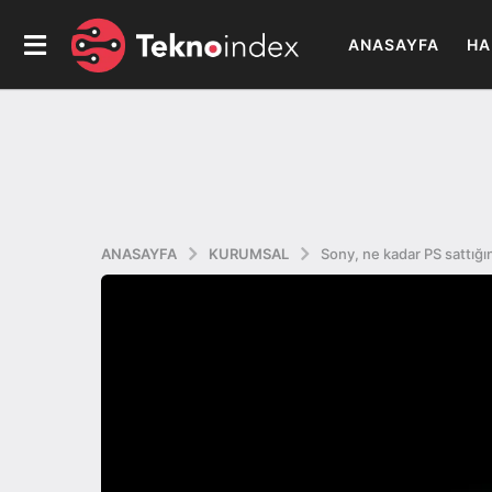
ANASAYFA
HA
ANASAYFA
KURUMSAL
Sony, ne kadar PS sattığın