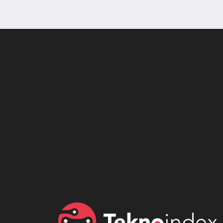
Son dönemin popüler sesli
Elektrikli Ürünle
sohbet uygulaması
Teknolojiyi Yansıtı
Clubhouse sonunda...
Karaca!