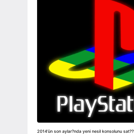
ı
i
a
l
n
g
a
o
g
o
2014’ün son aylar?nda yeni nesil konsolunu sat??