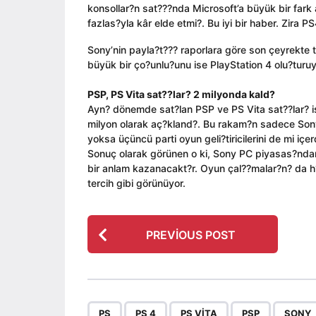
konsollar?n sat???nda Microsoft’a büyük bir fark
fazlas?yla kâr elde etmi?. Bu iyi bir haber. Zira P
Sony’nin payla?t??? raporlara göre son çeyrekte 
büyük bir ço?unlu?unu ise PlayStation 4 olu?turu
PSP, PS Vita sat??lar? 2 milyonda kald?
Ayn? dönemde sat?lan PSP ve PS Vita sat??lar? is
milyon olarak aç?kland?. Bu rakam?n sadece Sony’y
yoksa üçüncü parti oyun geli?tiricilerini de mi içerd
Sonuç olarak görünen o ki, Sony PC piyasas?ndan 
bir anlam kazanacakt?r. Oyun çal??malar?n? da h?
tercih gibi görünüyor.
P
PREVIOUS POST
o
s
t
P
,
,
,
,
PS
PS 4
PS VITA
PSP
SONY