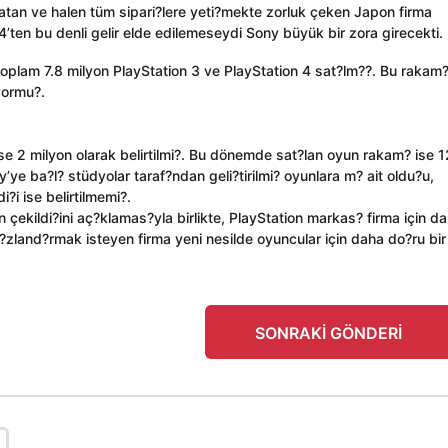
 atan ve halen tüm sipari?lere yeti?mekte zorluk çeken Japon firma
S4’ten bu denli gelir elde edilemeseydi Sony büyük bir zora girecekti.
toplam 7.8 milyon PlayStation 3 ve PlayStation 4 sat?lm??. Bu rakam
yormu?.
e 2 milyon olarak belirtilmi?. Bu dönemde sat?lan oyun rakam? ise 
e ba?l? stüdyolar taraf?ndan geli?tirilmi? oyunlara m? ait oldu?u,
i?i ise belirtilmemi?.
çekildi?ini aç?klamas?yla birlikte, PlayStation markas? firma için d
zland?rmak isteyen firma yeni nesilde oyuncular için daha do?ru bir
SONRAKI GÖNDERI