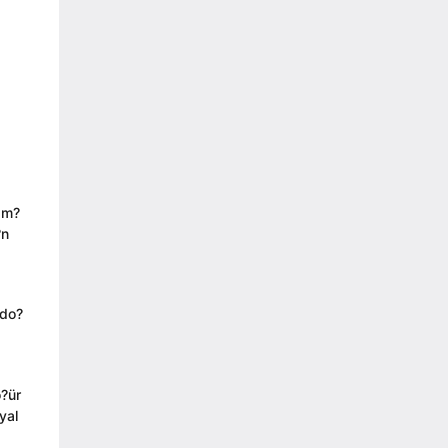
tam?
?n
rdo?
o?ür
yal