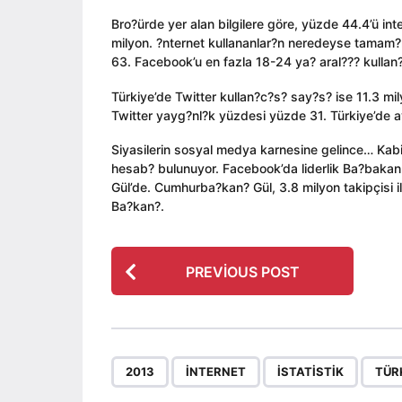
Bro?ürde yer alan bilgilere göre, yüzde 44.4’ü int
milyon. ?nternet kullananlar?n neredeyse tama
63. Facebook’u en fazla 18-24 ya? aral??? kullan?
Türkiye’de Twitter kullan?c?s? say?s? ise 11.3 mi
Twitter yayg?nl?k yüzdesi yüzde 31. Türkiye’de 
Siyasilerin sosyal medya karnesine gelince… Kab
hesab? bulunuyor. Facebook’da liderlik Ba?baka
Gül’de. Cumhurba?kan? Gül, 3.8 milyon takipçisi 
Ba?kan?.
P
PREVIOUS POST
o
s
t
P
,
,
,
2013
INTERNET
ISTATISTIK
TÜR
a