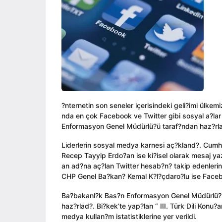
ı
i
a
l
n
g
a
o
g
o
?nternetin son seneler içerisindeki geli?imi ülkemi
nda en çok Facebook ve Twitter gibi sosyal a?lar
Enformasyon Genel Müdürlü?ü taraf?ndan haz?rlanan 
Liderlerin sosyal medya karnesi aç?kland?. Cumhu
Recep Tayyip Erdo?an ise ki?isel olarak mesaj y
an ad?na aç?lan Twitter hesab?n? takip edenleri
CHP Genel Ba?kan? Kemal K?l?çdaro?lu ise Facebo
Ba?bakanl?k Bas?n Enformasyon Genel Müdürlü?ü “ 
haz?rlad?. Bi?kek’te yap?lan “ III. Türk Dili Konu
medya kullan?m istatistiklerine yer verildi.