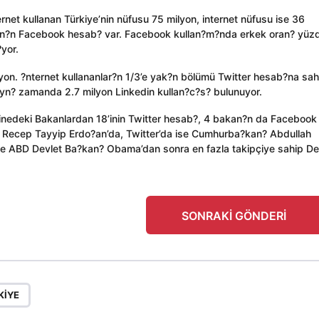
ernet kullanan Türkiye’nin nüfusu 75 milyon, internet nüfusu ise 36
m?n?n Facebook hesab? var. Facebook kullan?m?nda erkek oran? yüz
yor.
lyon. ?nternet kullananlar?n 1/3’e yak?n bölümü Twitter hesab?na sah
ayn? zamanda 2.7 milyon Linkedin kullan?c?s? bulunuyor.
inedeki Bakanlardan 18’inin Twitter hesab?, 4 bakan?n da Facebook
n Recep Tayyip Erdo?an’da, Twitter’da ise Cumhurba?kan? Abdullah
ile ABD Devlet Ba?kan? Obama’dan sonra en fazla takipçiye sahip De
SONRAKI GÖNDERI
KIYE