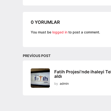
g
i
n
a
0 YORUMLAR
t
You must be
logged in
to post a comment.
i
o
n
PREVIOUS POST
Fatih Projesi'nde ihaleyi Te
aldı
by
admin