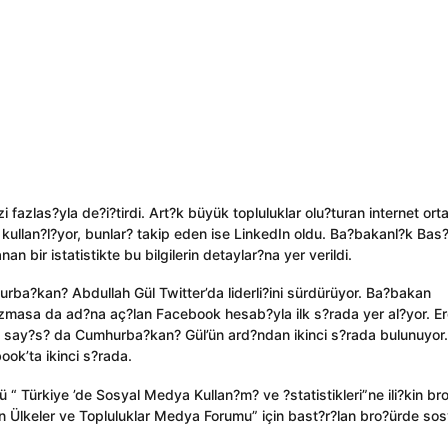
zi fazlas?yla de?i?tirdi. Art?k büyük topluluklar olu?turan internet or
 kullan?l?yor, bunlar? takip eden ise LinkedIn oldu. Ba?bakanl?k Bas
bir istatistikte bu bilgilerin detaylar?na yer verildi.
rba?kan? Abdullah Gül Twitter’da liderli?ini sürdürüyor. Ba?bakan
azmasa da ad?na aç?lan Facebook hesab?yla ilk s?rada yer al?yor. E
n say?s? da Cumhurba?kan? Gül’ün ard?ndan ikinci s?rada bulunuyor.
ok’ta ikinci s?rada.
Türkiye ’de Sosyal Medya Kullan?m? ve ?statistikleri”ne ili?kin br
?an Ülkeler ve Topluluklar Medya Forumu” için bast?r?lan bro?ürde sos