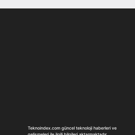
Son dönemin popüler sesli
Elektrikli Ürünle
sohbet uygulaması
Teknolojiyi Yansıtı
Clubhouse sonunda...
Karaca!
Teknoindex.com
güncel teknoloji haberleri ve
gelişmeleri ile ilgili bilgileri aktarmaktadır.