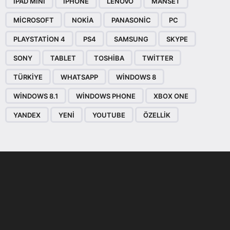
IPAD MINI
IPHONE
LENOVO
MANSET
MICROSOFT
NOKIA
PANASONIC
PC
PLAYSTATION 4
PS4
SAMSUNG
SKYPE
SONY
TABLET
TOSHIBA
TWITTER
TÜRKIYE
WHATSAPP
WINDOWS 8
WINDOWS 8.1
WINDOWS PHONE
XBOX ONE
YANDEX
YENI
YOUTUBE
ÖZELLIK