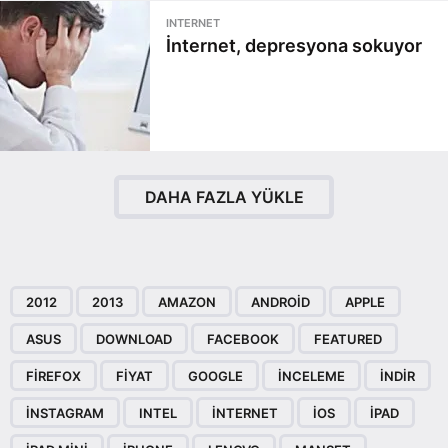
INTERNET
İnternet, depresyona sokuyor
DAHA FAZLA YÜKLE
2012
2013
AMAZON
ANDROID
APPLE
ASUS
DOWNLOAD
FACEBOOK
FEATURED
FIREFOX
FIYAT
GOOGLE
INCELEME
INDIR
INSTAGRAM
INTEL
INTERNET
IOS
IPAD