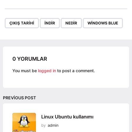
s
t
P
,
,
,
a
ÇIKIŞ TARIHI
INDIR
NEDIR
WINDOWS BLUE
g
i
n
a
0 YORUMLAR
t
i
You must be
logged in
to post a comment.
o
n
PREVIOUS POST
Linux Ubuntu kullanımı
by
admin