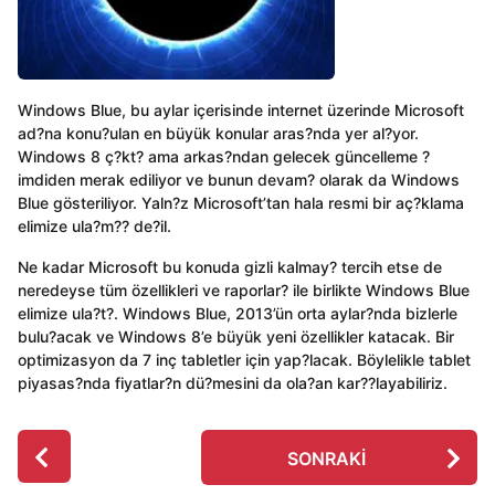
Windows Blue, bu aylar içerisinde internet üzerinde Microsoft
ad?na konu?ulan en büyük konular aras?nda yer al?yor.
Windows 8 ç?kt? ama arkas?ndan gelecek güncelleme ?
imdiden merak ediliyor ve bunun devam? olarak da Windows
Blue gösteriliyor. Yaln?z Microsoft’tan hala resmi bir aç?klama
elimize ula?m?? de?il.
Ne kadar Microsoft bu konuda gizli kalmay? tercih etse de
neredeyse tüm özellikleri ve raporlar? ile birlikte Windows Blue
elimize ula?t?. Windows Blue, 2013’ün orta aylar?nda bizlerle
bulu?acak ve Windows 8’e büyük yeni özellikler katacak. Bir
optimizasyon da 7 inç tabletler için yap?lacak. Böylelikle tablet
piyasas?nda fiyatlar?n dü?mesini da ola?an kar??layabiliriz.
P
SONRAKI
o