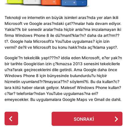
Teknoloji ve internetin en büyük isimleri aras?nda yer alan ikili
Microsoft ve Google aras?ndaki çat??malar hala devam ediyor.
Yakla??k bir senedir aralar?nda hiçbir anla?ma imzalamayan iki
firma Windows Phone 8 ile dü?manl?klar?n? daha da art?rm??
t?. Google hala Microsoft’a YouTube uygulamas? için izin
vermi? de?il ve Microsoft bu konu hakk?nda aç?klama yapt?.
Google’?n tekelcilik yapt???n? iddia eden Microsoft, e?er yak?n
bir tarihte Google’dan izin ç?kmazsa 2013 senesini tekelcilerle
u?ra?arak geçireceklerini dile getirdi. Ama Google daha önce
Windows Phone 8 için bünyesinde bulundurdu?u hiçbir
hizmetin uyumland?r?lmayaca??n? söylemi?ti. Bu da kullan?c?
lara kötü haber olarak geliyor. Malesef Windows Phone kullan?
c?lar? telefonlar?ndan YouTube uygulamas?na eri?
emeyecekler. Bu uygulamalara Google Maps ve Gmail de dahil.
P
SONRAKI
o