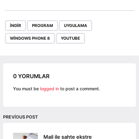
s
t
P
,
,
,
,
a
INDIR
PROGRAM
UYGULAMA
g
WINDOWS PHONE 8
YOUTUBE
i
n
a
t
i
0 YORUMLAR
o
You must be
logged in
to post a comment.
n
PREVIOUS POST
Mail ile sahte ekstre