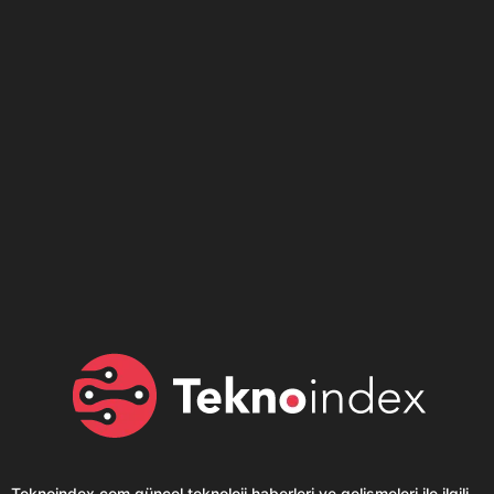
Son dönemin popüler sesli
Elektrikli Ürünler
sohbet uygulaması
Teknolojiyi Yansıtıyor;
Clubhouse sonunda...
Karaca!
Teknoindex.com
güncel teknoloji haberleri ve gelişmeleri ile ilgili