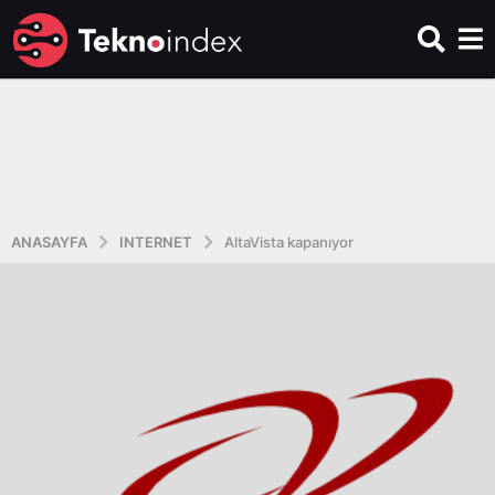
ANASAYFA
INTERNET
AltaVista kapanıyor