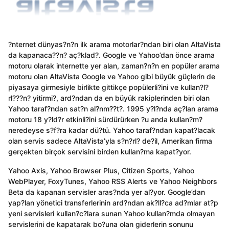
?nternet dünyas?n?n ilk arama motorlar?ndan biri olan AltaVista
da kapanaca??n? aç?klad?. Google ve Yahoo’dan önce arama
motoru olarak internette yer alan, zaman?n?n en popüler arama
motoru olan AltaVista Google ve Yahoo gibi büyük güçlerin de
piyasaya girmesiyle birlikte gittikçe popülerli?ini ve kullan?l?
rl???n? yitirmi?, ard?ndan da en büyük rakiplerinden biri olan
Yahoo taraf?ndan sat?n al?nm??t?. 1995 y?l?nda aç?lan arama
motoru 18 y?ld?r etkinli?ini sürdürürken ?u anda kullan?m?
neredeyse s?f?ra kadar dü?tü. Yahoo taraf?ndan kapat?lacak
olan servis sadece AltaVista’yla s?n?rl? de?il, Amerikan firma
gerçekten birçok servisini birden kullan?ma kapat?yor.
Yahoo Axis, Yahoo Browser Plus, Citizen Sports, Yahoo
WebPlayer, FoxyTunes, Yahoo RSS Alerts ve Yahoo Neighbors
Beta da kapanan servisler aras?nda yer al?yor. Google’dan
yap?lan yönetici transferlerinin ard?ndan ak?ll?ca ad?mlar at?p
yeni servisleri kullan?c?lara sunan Yahoo kullan?mda olmayan
servislerini de kapatarak bo?una olan giderlerin sonunu