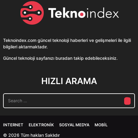
Teknoindex.com
güncel teknoloji haberleri ve gelişmeleri ile ilgili
bilgileri aktarmaktadır.
Güncel teknoloji sayfanızı buradan takip edebileceksiniz.
HIZLI ARAMA
S
e
a
r
c
INTERNET
ELEKTRONIK
SOSYAL MEDYA
MOBIL
h
f
© 2026 Tüm hakları Saklıdır
o