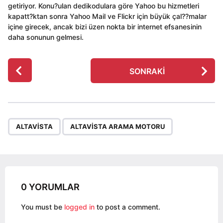
getiriyor. Konu?ulan dedikodulara göre Yahoo bu hizmetleri
kapatt?ktan sonra Yahoo Mail ve Flickr için büyük çal??malar
içine girecek, ancak bizi üzen nokta bir internet efsanesinin
daha sonunun gelmesi.
P
SONRAKI
o
s
t
P
,
a
ALTAVISTA
ALTAVISTA ARAMA MOTORU
g
i
n
a
0 YORUMLAR
t
i
You must be
logged in
to post a comment.
o