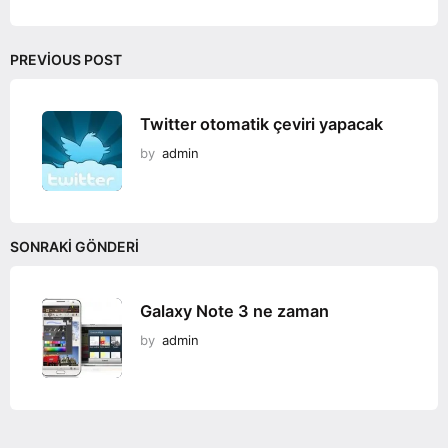
n
PREVIOUS POST
Twitter otomatik çeviri yapacak
by
admin
SONRAKI GÖNDERI
Galaxy Note 3 ne zaman
by
admin