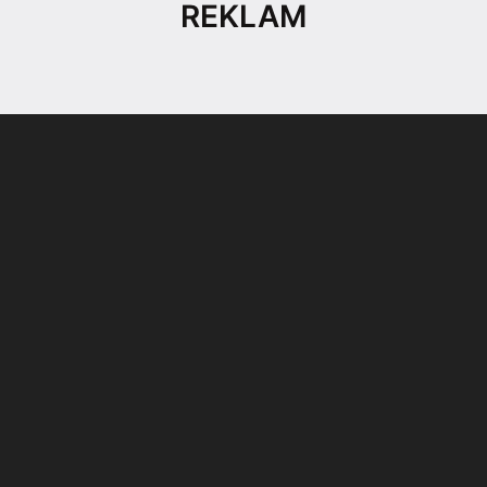
REKLAM
Son dönemin popüler sesli
Elektrikli Ürünler
sohbet uygulaması
Teknolojiyi Yansıtıyor;
Clubhouse sonunda...
Karaca!