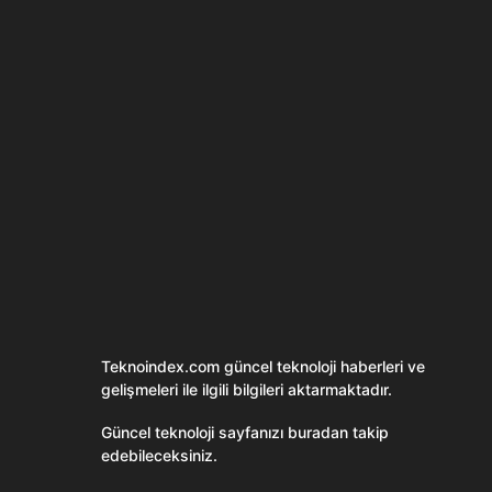
Son dönemin popüler sesli
Elektrikli Ürünle
sohbet uygulaması
Teknolojiyi Yansıtı
Clubhouse sonunda...
Karaca!
Teknoindex.com
güncel teknoloji haberleri ve
gelişmeleri ile ilgili bilgileri aktarmaktadır.
Güncel teknoloji sayfanızı buradan takip
edebileceksiniz.