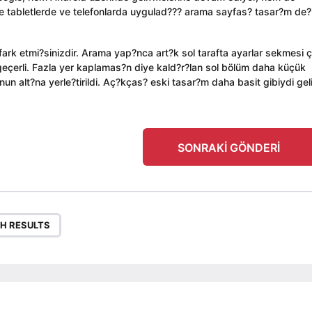
tabletlerde ve telefonlarda uygulad??? arama sayfas? tasar?m de?
fark etmi?sinizdir. Arama yap?nca art?k sol tarafta ayarlar sekmesi 
çerli. Fazla yer kaplamas?n diye kald?r?lan sol bölüm daha küçük
n alt?na yerle?tirildi. Aç?kças? eski tasar?m daha basit gibiydi gel
SONRAKI GÖNDERI
H RESULTS