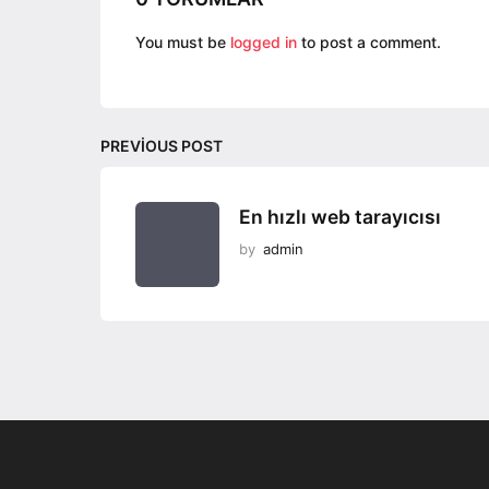
a
t
You must be
logged in
to post a comment.
i
o
n
PREVIOUS POST
En hızlı web tarayıcısı
by
admin