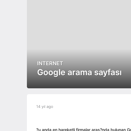
INTERNET
1
4
Google arama sayfası
y
ı
l
a
g
b
14 yıl ago
1
o
y
4
1
a
y
4
d
ı
y
m
l
?u anda en hareketli firmalar aras?nda bulunan 