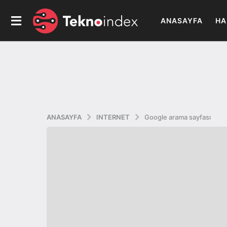
ANASAYFA
HA
ANASAYFA
INTERNET
Google arama sayfası