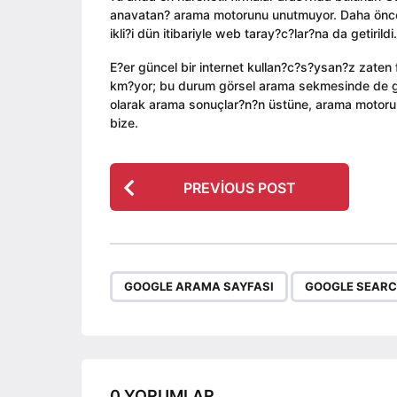
ı
i
a
anavatan? arama motorunu unutmuyor. Daha önce 
l
n
g
ikli?i dün itibariyle web taray?c?lar?na da getirildi.
a
o
g
E?er güncel bir internet kullan?c?s?ysan?z zaten 
o
km?yor; bu durum görsel arama sekmesinde de ge
olarak arama sonuçlar?n?n üstüne, arama motorunu
bize.
P
PREVIOUS POST
o
s
t
P
,
GOOGLE ARAMA SAYFASI
GOOGLE SEARC
a
g
i
n
0 YORUMLAR