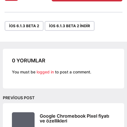
s
t
P
,
a
IOS 6.1.3 BETA 2
IOS 6.1.3 BETA 2 INDIR
g
i
n
a
0 YORUMLAR
t
i
You must be
logged in
to post a comment.
o
n
PREVIOUS POST
Google Chromebook Pixel fiyatı
ve özellikleri