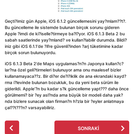
Geçti?imiz gün Apple, iOS 6.1.2 güncellemesini yay?mlam??t?.
Bu güncelleme ile sistemde bulunan birçok sorunu gideren
Apple ?imdi de ki?iselle?tirmeye ba?l?yor. iOS 6.1.3 Beta 2 bu
sabah saatlerinde yay?mland? ve kullan?labilir durumda. Bildi?
iniz gibi iOS 6.1.1’de ?ifre güvenli?inden ?arj tüketimine kadar
birçok sorun bulunuyordu.
iOS 6.1.3 Beta 2’de Maps uygulamas?n?n Japonya kullan?c?
lar?na özel geli?tirmeleri bulunuyor ama onu maalesef bizler
kullanamayaca??z. Bir di?er de?i?iklik de ana ekrandaki kayd?
rma i?levinde bulunan bozukluk, bu da yeni beta sürüm ile
giderildi. Apple’?n bu kadar s?k güncelleme yapt??? daha önce
görülmemi? bir ?ey asl?nda ama büyük bir modeli daha yak?
nda bizlere sunacak olan firman?n h?zla bir ?eyler anlatmaya
çal??t???n? varsayabiliriz.
P
SONRAKI
o