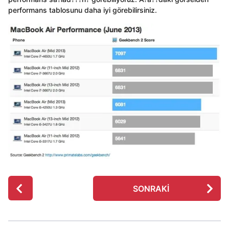
performans tablosunu daha iyi görebilirsiniz.
P
SONRAKI
o
s
t