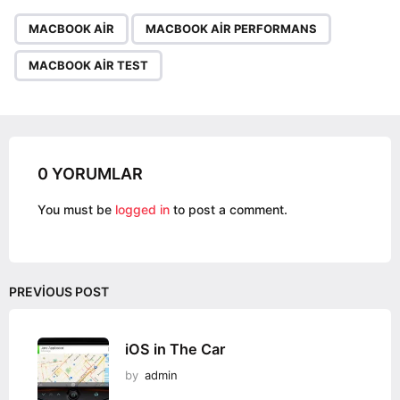
P
,
,
a
MACBOOK AIR
MACBOOK AIR PERFORMANS
g
MACBOOK AIR TEST
i
n
a
t
i
0 YORUMLAR
o
You must be
logged in
to post a comment.
n
PREVIOUS POST
iOS in The Car
by
admin