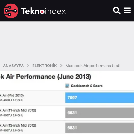
ANASAYFA
ELEKTRONIK
Macbook Air performans testi