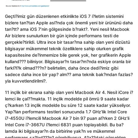
Geçti?imiz gün düzenlenen etkinlikte iOS 7 i?letim sistemini
bizlere tan?tan Apple asl?nda çok önemli yeni bir ürününü daha
tan?tt? ama iOS 7’nin gölgesinde b?rakt?. Yeni nesil Macbook
Air bizlere sunulurken bir gün içinde performans testi de
gerçekle?tirildi. Ultra ince bir tasar?ma sahip olan yeni dizüstü
bilgisayar mükemmel teknik özelliklere sahip olurken grafik
kapasitesine de?inmemize bile gerek yok, her grafikerin Apple
kulland??? biliniyor. Bilgisayar?n tasar?m?nda eskiye oranla bir
farkl?l?k olmad???n? belirtelim, daha önce dedi?imiz gibi
sadece daha ince bir yap? alm?? ama teknik bak?mdan fazlas?
yla kuvvetlendirilmi?.
11 inçlik bir ekrana sahip olan yeni Macbook Air 4. Nesil iCore i?
lemci ile çal??makta. 11 inçlik modelde pil ömrü 9 saate kadar
ç?karken 13 inçlik modelde bu süre 12 saate kadar yükseliyor.
Yap?lan performans testleri sonucunda 1.7 GHz’lik Intel Core
i7-4550U i?lemcili Macbook Air 7 bin 97 puan al?rken 2 GHz’li
Intel Core i7-3667U i?lemci 6831 puan toplayabildi. Bu ba?
lamda iki bilgisayar?n da birbirine yak?n ve mükemmel
performans sa?lad???n? görebiliyoruz. A?a??daki görselden