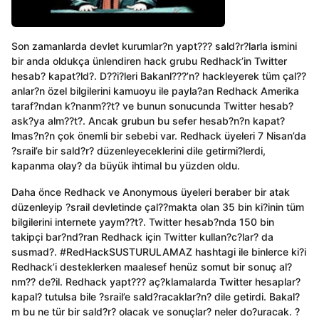
Son zamanlarda devlet kurumlar?n yapt??? sald?r?larla ismini
bir anda oldukça ünlendiren hack grubu Redhack’in Twitter
hesab? kapat?ld?. D??i?leri Bakanl???’n? hackleyerek tüm çal??
anlar?n özel bilgilerini kamuoyu ile payla?an Redhack Amerika
taraf?ndan k?nanm??t? ve bunun sonucunda Twitter hesab?
ask?ya alm??t?. Ancak grubun bu sefer hesab?n?n kapat?
lmas?n?n çok önemli bir sebebi var. Redhack üyeleri 7 Nisan’da
?srail’e bir sald?r? düzenleyeceklerini dile getirmi?lerdi,
kapanma olay? da büyük ihtimal bu yüzden oldu.
Daha önce Redhack ve Anonymous üyeleri beraber bir atak
düzenleyip ?srail devletinde çal??makta olan 35 bin ki?inin tüm
bilgilerini internete yaym??t?. Twitter hesab?nda 150 bin
takipçi bar?nd?ran Redhack için Twitter kullan?c?lar? da
susmad?. #RedHackSUSTURULAMAZ hashtagi ile binlerce ki?i
Redhack’i desteklerken maalesef henüz somut bir sonuç al?
nm?? de?il. Redhack yapt??? aç?klamalarda Twitter hesaplar?
kapal? tutulsa bile ?srail’e sald?racaklar?n? dile getirdi. Bakal?
m bu ne tür bir sald?r? olacak ve sonuçlar? neler do?uracak. ?