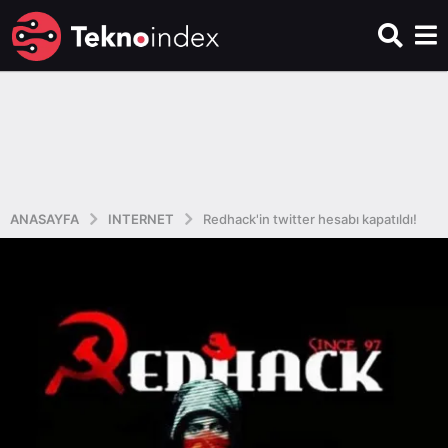
ANASAYFA
INTERNET
Redhack'in twitter hesabı kapatıldı!