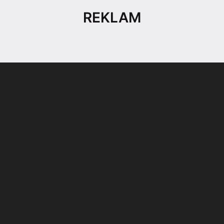
REKLAM
Son dönemin popüler sesli
Elektrikli Ürünler
sohbet uygulaması
Teknolojiyi Yansıtıyor;
Clubhouse sonunda...
Karaca!