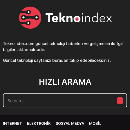
Teknoindex.com
güncel teknoloji haberleri ve gelişmeleri ile ilgili
bilgileri aktarmaktadır.
Güncel teknoloji sayfanızı buradan takip edebileceksiniz.
HIZLI ARAMA
S
e
a
r
c
INTERNET
ELEKTRONIK
SOSYAL MEDYA
MOBIL
h
f