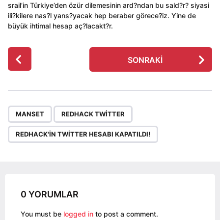
srail’in Türkiye’den özür dilemesinin ard?ndan bu sald?r? siyasi
ili?kilere nas?l yans?yacak hep beraber görece?iz. Yine de
büyük ihtimal hesap aç?lacakt?r.
P
SONRAKI
o
s
t
P
,
,
a
MANSET
REDHACK TWITTER
g
REDHACK'IN TWITTER HESABI KAPATILDI!
i
n
a
t
i
0 YORUMLAR
o
You must be
logged in
to post a comment.
n