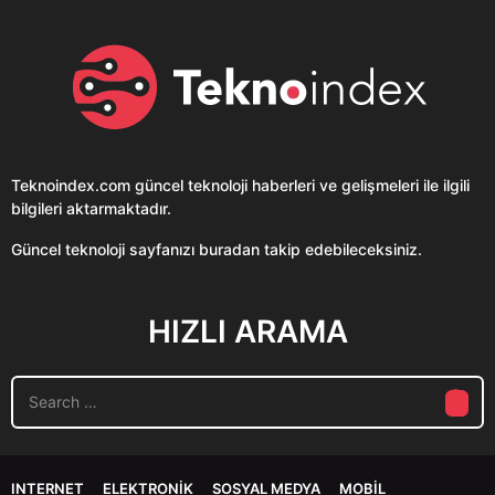
Teknoindex.com
güncel teknoloji haberleri ve gelişmeleri ile ilgili
bilgileri aktarmaktadır.
Güncel teknoloji sayfanızı buradan takip edebileceksiniz.
HIZLI ARAMA
S
e
a
r
c
INTERNET
ELEKTRONIK
SOSYAL MEDYA
MOBIL
h