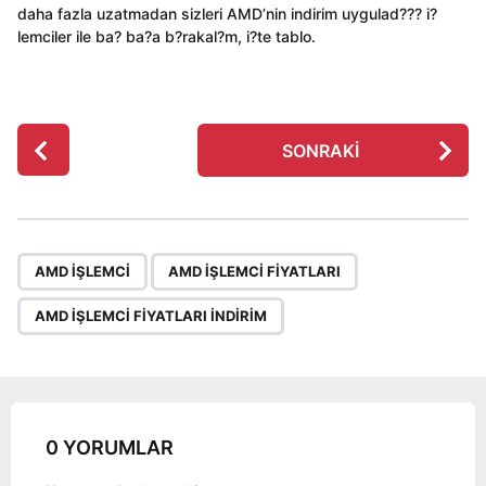
daha fazla uzatmadan sizleri AMD’nin indirim uygulad??? i?
lemciler ile ba? ba?a b?rakal?m, i?te tablo.
P
SONRAKI
o
s
t
P
,
,
a
AMD IŞLEMCI
AMD IŞLEMCI FIYATLARI
g
AMD IŞLEMCI FIYATLARI INDIRIM
i
n
a
t
i
0 YORUMLAR
o