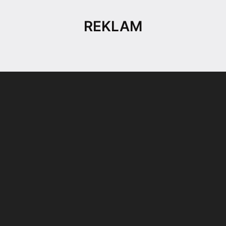
REKLAM
Son dönemin popüler sesli
Elektrikli Ürünler
sohbet uygulaması
Teknolojiyi Yansıtıyor;
Clubhouse sonunda...
Karaca!