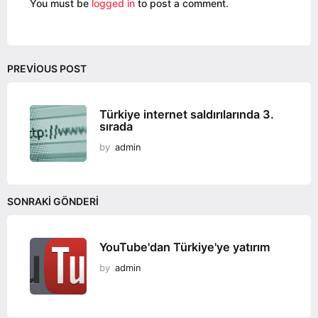
You must be
logged in
to post a comment.
n
PREVIOUS POST
Türkiye internet saldırılarında 3.
sırada
by
admin
SONRAKI GÖNDERI
YouTube'dan Türkiye'ye yatırım
by
admin