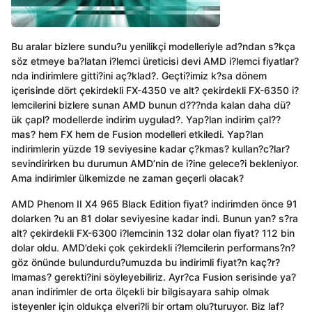
o
Bu aralar bizlere sundu?u yenilikçi modelleriyle ad?ndan s?kça
söz etmeye ba?latan i?lemci üreticisi devi AMD i?lemci fiyatlar?
nda indirimlere gitti?ini aç?klad?. Geçti?imiz k?sa dönem
içerisinde dört çekirdekli FX-4350 ve alt? çekirdekli FX-6350 i?
lemcilerini bizlere sunan AMD bunun d???nda kalan daha dü?
ük çapl? modellerde indirim uygulad?. Yap?lan indirim çal??
mas? hem FX hem de Fusion modelleri etkiledi. Yap?lan
indirimlerin yüzde 19 seviyesine kadar ç?kmas? kullan?c?lar?
sevindirirken bu durumun AMD’nin de i?ine gelece?i bekleniyor.
Ama indirimler ülkemizde ne zaman geçerli olacak?
AMD Phenom II X4 965 Black Edition fiyat? indirimden önce 91
dolarken ?u an 81 dolar seviyesine kadar indi. Bunun yan? s?ra
alt? çekirdekli FX-6300 i?lemcinin 132 dolar olan fiyat? 112 bin
dolar oldu. AMD’deki çok çekirdekli i?lemcilerin performans?n?
göz önünde bulundurdu?umuzda bu indirimli fiyat?n kaç?r?
lmamas? gerekti?ini söyleyebiliriz. Ayr?ca Fusion serisinde ya?
anan indirimler de orta ölçekli bir bilgisayara sahip olmak
isteyenler için oldukça elveri?li bir ortam olu?turuyor. Biz laf?