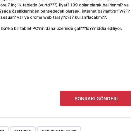
7 inç’lik tabletin (yurtd???) fiyat? 199 dolar olarak belirlenmi? ve
saca özelliklerinden bahsedecek olursak, internet ba?lant?s? W?F?
aksesuar? var ve crome web taray?c?s? kullan?lacakm??.
ba?ka bir tablet PC’nin daha üzerinde çal???ld??? iddia ediliyor.
SONRAKI GÖNDERI
,
,