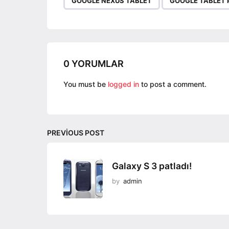
GOOGLE NEXUS TABLET
GOOGLE TABLET 
a
g
i
n
a
0 YORUMLAR
t
You must be
logged in
to post a comment.
i
o
n
PREVIOUS POST
Galaxy S 3 patladı!
by
admin