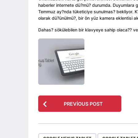
ı
i
a
haberler internete dü?mü? durumda. Duyumlara göre 
l
n
g
Temmuz ay?nda tüketiciye sunulmas? bekliyor. K?
a
o
olarak dü?ünülmü?, bir ön yüz kamera eklentisi 
g
o
Dahas? sökülebilen bir klavyeye sahip olaca?? ve 
P
PREVIOUS POST
o
s
t
P
,