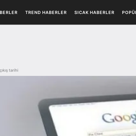
BERLER
TREND HABERLER
SICAK HABERLER
POPÜ
ıkış tarihi