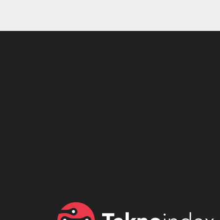
Son dönemin popüler sesli
Elektrikli Ürünle
sohbet uygulaması
Teknolojiyi Yansıtı
Clubhouse sonunda...
Karaca!