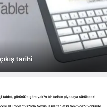
ıkış tarihi
i tablet, görünü?e göre yak?n bir tarihte piyasaya sürülecek!
gle I/O toplant?s?nda Nexus isimli tabletini tan?t?ca?? yönünde