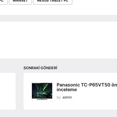
PC
MANSET
NEXUS TABLET PC
SONRAKI GÖNDERI
Panasonic TC-P65VT50 ö
inceleme
by
admin