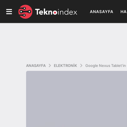
ANASAYFA
HA
ANASAYFA
ELEKTRONIK
Google Nexus Tablet'in ç