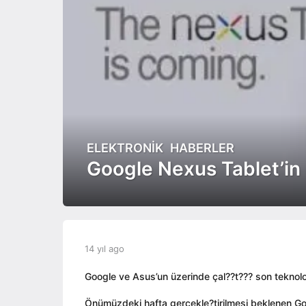
ELEKTRONIK
,
HABERLER
1
4
Google Nexus Tablet’in ç
y
ı
l
a
g
b
14 yıl ago
1
o
y
4
1
a
y
Google ve Asus’un üzerinde çal??t??? son teknoloj
4
d
ı
y
m
l
Önümüzdeki hafta gerçekle?tirilmesi beklenen Goo