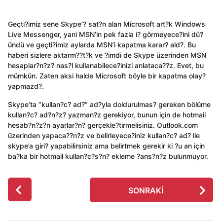
Geçti?imiz sene Skype’? sat?n alan Microsoft art?k Windows
Live Messenger, yani MSN’in pek fazla i? görmeyece?ini dü?
ündü ve geçti?imiz aylarda MSN’i kapatma karar? ald?. Bu
haberi sizlere aktarm??t?k ve ?imdi de Skype üzerinden MSN
hesaplar?n?z? nas?l kullanabilece?inizi anlataca??z. Evet, bu
mümkün. Zaten aksi halde Microsoft böyle bir kapatma olay?
yapmazd?.
Skype’ta “kullan?c? ad?” ad?yla doldurulmas? gereken bölüme
kullan?c? ad?n?z? yazman?z gerekiyor, bunun için de hotmail
hesab?n?z?n ayarlar?n? gerçekle?tirmelisiniz. Outlook.com
üzerinden yapaca??n?z ve belirleyece?iniz kullan?c? ad? ile
skype’a giri? yapabilirsiniz ama belirtmek gerekir ki ?u an için
ba?ka bir hotmail kullan?c?s?n? ekleme ?ans?n?z bulunmuyor.
P
SONRAKI
o
s