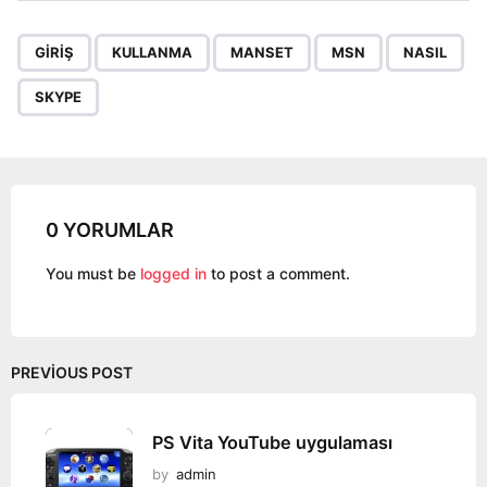
t
P
,
,
,
,
,
a
GIRIŞ
KULLANMA
MANSET
MSN
NASIL
g
SKYPE
i
n
a
t
i
0 YORUMLAR
o
You must be
logged in
to post a comment.
n
PREVIOUS POST
PS Vita YouTube uygulaması
by
admin