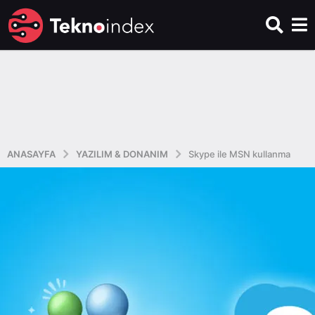
ANASAYFA
YAZILIM & DONANIM
Skype ile MSN kullanma