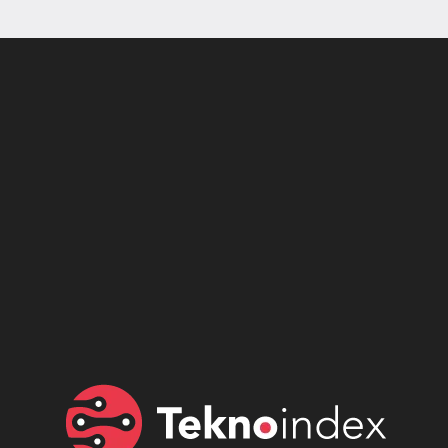
Son dönemin popüler sesli
Elektrikli Ürünler
sohbet uygulaması
Teknolojiyi Yansıtıyor;
Clubhouse sonunda...
Karaca!