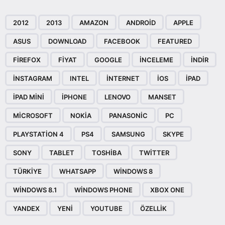
2012
2013
AMAZON
ANDROID
APPLE
ASUS
DOWNLOAD
FACEBOOK
FEATURED
FIREFOX
FIYAT
GOOGLE
INCELEME
INDIR
INSTAGRAM
INTEL
INTERNET
IOS
IPAD
IPAD MINI
IPHONE
LENOVO
MANSET
MICROSOFT
NOKIA
PANASONIC
PC
PLAYSTATION 4
PS4
SAMSUNG
SKYPE
SONY
TABLET
TOSHIBA
TWITTER
TÜRKIYE
WHATSAPP
WINDOWS 8
WINDOWS 8.1
WINDOWS PHONE
XBOX ONE
YANDEX
YENI
YOUTUBE
ÖZELLIK