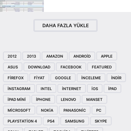
DAHA FAZLA YÜKLE
2012
2013
AMAZON
ANDROID
APPLE
ASUS
DOWNLOAD
FACEBOOK
FEATURED
FIREFOX
FIYAT
GOOGLE
INCELEME
INDIR
INSTAGRAM
INTEL
INTERNET
IOS
IPAD
IPAD MINI
IPHONE
LENOVO
MANSET
MICROSOFT
NOKIA
PANASONIC
PC
PLAYSTATION 4
PS4
SAMSUNG
SKYPE