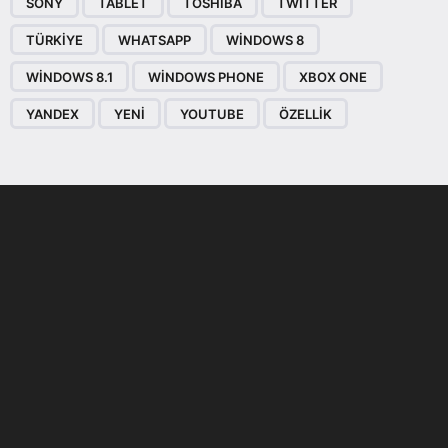
SONY
TABLET
TOSHIBA
TWITTER
TÜRKIYE
WHATSAPP
WINDOWS 8
WINDOWS 8.1
WINDOWS PHONE
XBOX ONE
YANDEX
YENI
YOUTUBE
ÖZELLIK
Son dönemin popüler sesli
Elektrikli Ürünler
sohbet uygulaması
Teknolojiyi Yansıtıyor;
Clubhouse sonunda...
Karaca!