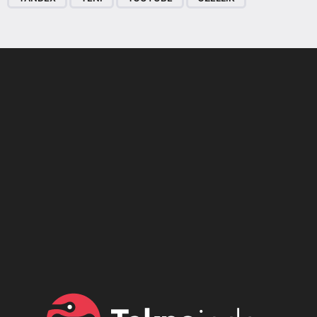
Son dönemin popüler sesli
Elektrikli Ürünler
sohbet uygulaması
Teknolojiyi Yansıtıyor;
Clubhouse sonunda...
Karaca!