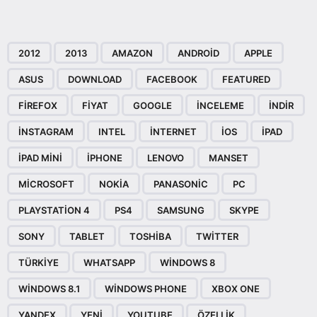
2012
2013
AMAZON
ANDROID
APPLE
ASUS
DOWNLOAD
FACEBOOK
FEATURED
FIREFOX
FIYAT
GOOGLE
INCELEME
INDIR
INSTAGRAM
INTEL
INTERNET
IOS
IPAD
IPAD MINI
IPHONE
LENOVO
MANSET
MICROSOFT
NOKIA
PANASONIC
PC
PLAYSTATION 4
PS4
SAMSUNG
SKYPE
SONY
TABLET
TOSHIBA
TWITTER
TÜRKIYE
WHATSAPP
WINDOWS 8
WINDOWS 8.1
WINDOWS PHONE
XBOX ONE
YANDEX
YENI
YOUTUBE
ÖZELLIK