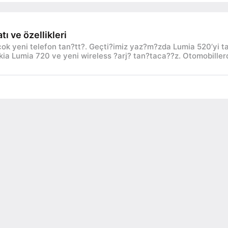
ı ve özellikleri
ok yeni telefon tan?tt?. Geçti?imiz yaz?m?zda Lumia 520’yi t
kia Lumia 720 ve yeni wireless ?arj? tan?taca??z. Otomobiller