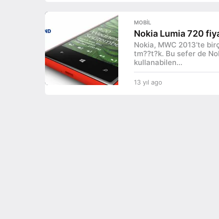
y
ı
MOBIL
l
Nokia Lumia 720 fiyat
a
Nokia, MWC 2013’te birç
g
tm??t?k. Bu sefer de No
o
kullanabilen...
13 yıl ago
1
3
y
ı
l
a
g
o