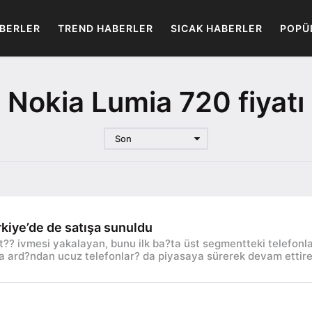
BERLER
TREND HABERLER
SICAK HABERLER
POPÜ
Nokia Lumia 720 fiyatı
Son
kiye’de de satışa sunuldu
sat?? ivmesi yakalayan, bunu ilk ba?ta üst segmentteki telefonl
a ard?ndan ucuz telefonlar? da piyasaya sürerek devam ettir