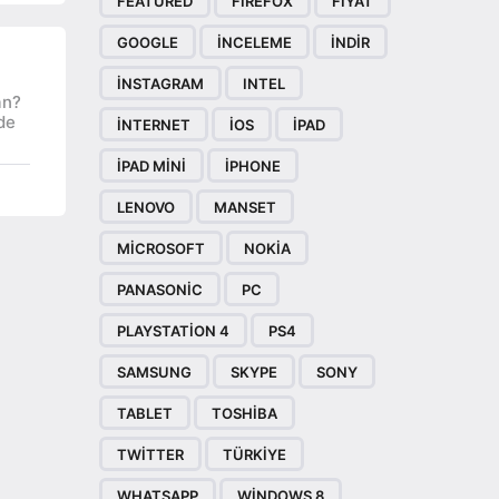
FEATURED
FIREFOX
FIYAT
GOOGLE
INCELEME
INDIR
INSTAGRAM
INTEL
an?
de
INTERNET
IOS
IPAD
IPAD MINI
IPHONE
LENOVO
MANSET
MICROSOFT
NOKIA
PANASONIC
PC
PLAYSTATION 4
PS4
SAMSUNG
SKYPE
SONY
TABLET
TOSHIBA
TWITTER
TÜRKIYE
WHATSAPP
WINDOWS 8