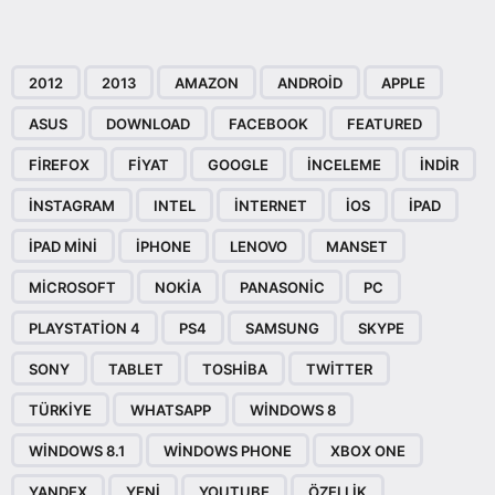
2012
2013
AMAZON
ANDROID
APPLE
ASUS
DOWNLOAD
FACEBOOK
FEATURED
FIREFOX
FIYAT
GOOGLE
INCELEME
INDIR
INSTAGRAM
INTEL
INTERNET
IOS
IPAD
IPAD MINI
IPHONE
LENOVO
MANSET
MICROSOFT
NOKIA
PANASONIC
PC
PLAYSTATION 4
PS4
SAMSUNG
SKYPE
SONY
TABLET
TOSHIBA
TWITTER
TÜRKIYE
WHATSAPP
WINDOWS 8
WINDOWS 8.1
WINDOWS PHONE
XBOX ONE
YANDEX
YENI
YOUTUBE
ÖZELLIK