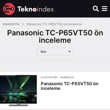
ANASAYFA
Panasonic TC-P65VT50 ön inceleme
Panasonic TC-P65VT50 ön
inceleme
Son
ELEKTRONIK
,
HABERLER
Panasonic TC-P65VT50 ön
inceleme