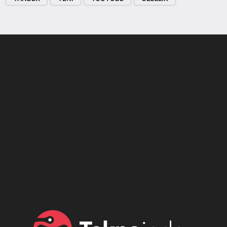
Son dönemin popüler sesli
Elektrikli Ürünler
sohbet uygulaması
Teknolojiyi Yansıtıyor;
Clubhouse sonunda...
Karaca!