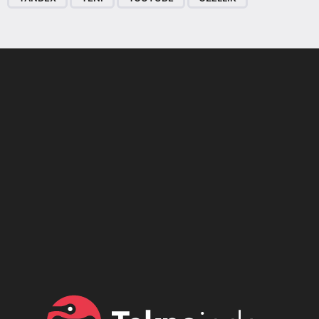
Son dönemin popüler sesli
Elektrikli Ürünler
sohbet uygulaması
Teknolojiyi Yansıtıyor;
Clubhouse sonunda...
Karaca!