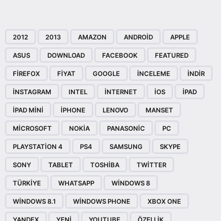
2012
2013
AMAZON
ANDROID
APPLE
ASUS
DOWNLOAD
FACEBOOK
FEATURED
FIREFOX
FIYAT
GOOGLE
INCELEME
INDIR
INSTAGRAM
INTEL
INTERNET
IOS
IPAD
IPAD MINI
IPHONE
LENOVO
MANSET
MICROSOFT
NOKIA
PANASONIC
PC
PLAYSTATION 4
PS4
SAMSUNG
SKYPE
SONY
TABLET
TOSHIBA
TWITTER
TÜRKIYE
WHATSAPP
WINDOWS 8
WINDOWS 8.1
WINDOWS PHONE
XBOX ONE
YANDEX
YENI
YOUTUBE
ÖZELLIK