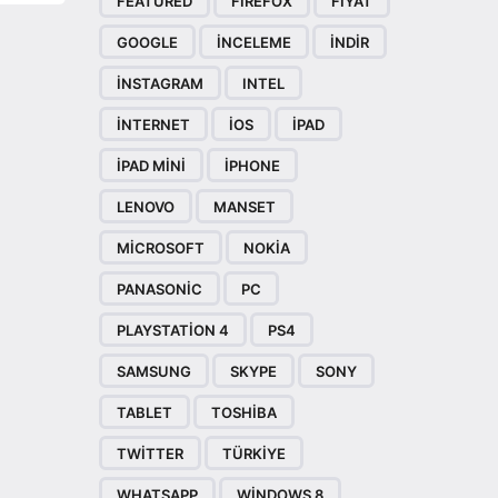
FEATURED
FIREFOX
FIYAT
GOOGLE
INCELEME
INDIR
INSTAGRAM
INTEL
INTERNET
IOS
IPAD
IPAD MINI
IPHONE
LENOVO
MANSET
MICROSOFT
NOKIA
PANASONIC
PC
PLAYSTATION 4
PS4
SAMSUNG
SKYPE
SONY
TABLET
TOSHIBA
TWITTER
TÜRKIYE
WHATSAPP
WINDOWS 8