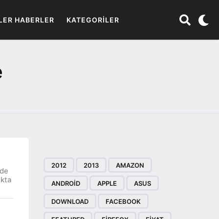
LER HABERLER
KATEGORILER
e
2012
2013
AMAZON
rde
akta
ANDROID
APPLE
ASUS
DOWNLOAD
FACEBOOK