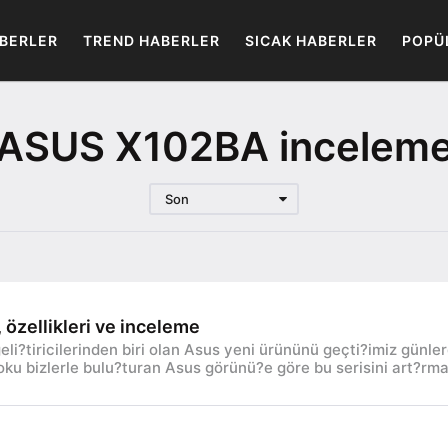
BERLER
TREND HABERLER
SICAK HABERLER
POPÜ
ASUS X102BA incelem
Son
özellikleri ve inceleme
geli?tiricilerinden biri olan Asus yeni ürününü geçti?imiz günle
ooku bizlerle bulu?turan Asus görünü?e göre bu serisini art?rm