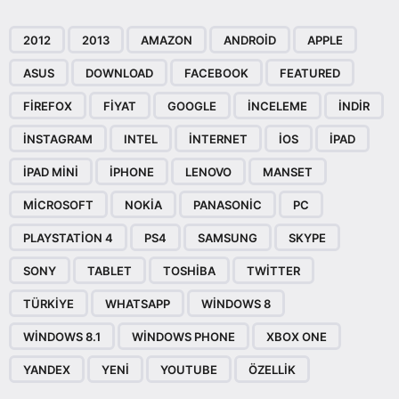
2012
2013
AMAZON
ANDROID
APPLE
ASUS
DOWNLOAD
FACEBOOK
FEATURED
FIREFOX
FIYAT
GOOGLE
INCELEME
INDIR
INSTAGRAM
INTEL
INTERNET
IOS
IPAD
IPAD MINI
IPHONE
LENOVO
MANSET
MICROSOFT
NOKIA
PANASONIC
PC
PLAYSTATION 4
PS4
SAMSUNG
SKYPE
SONY
TABLET
TOSHIBA
TWITTER
TÜRKIYE
WHATSAPP
WINDOWS 8
WINDOWS 8.1
WINDOWS PHONE
XBOX ONE
YANDEX
YENI
YOUTUBE
ÖZELLIK