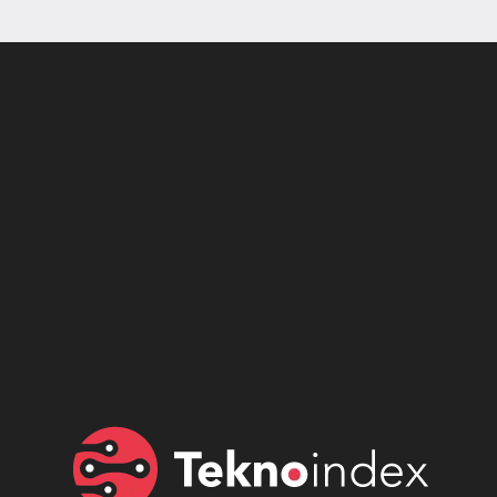
Son dönemin popüler sesli
Elektrikli Ürünler
sohbet uygulaması
Teknolojiyi Yansıtıyor;
Clubhouse sonunda...
Karaca!