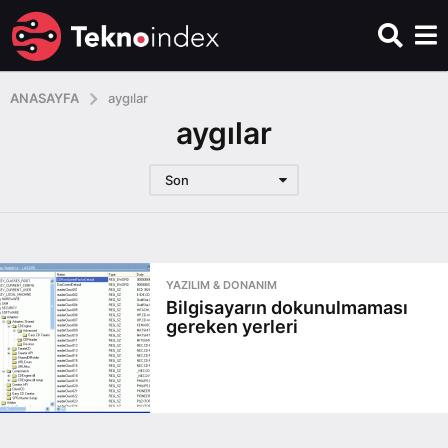
ANASAYFA
aygılar
aygılar
Son
YAZILIM & DONANIM
Bilgisayarın dokunulmaması
gereken yerleri