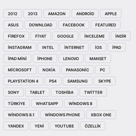
2012
2013
AMAZON
ANDROID
APPLE
ASUS
DOWNLOAD
FACEBOOK
FEATURED
FIREFOX
FIYAT
GOOGLE
INCELEME
INDIR
INSTAGRAM
INTEL
INTERNET
IOS
IPAD
IPAD MINI
IPHONE
LENOVO
MANSET
MICROSOFT
NOKIA
PANASONIC
PC
PLAYSTATION 4
PS4
SAMSUNG
SKYPE
SONY
TABLET
TOSHIBA
TWITTER
TÜRKIYE
WHATSAPP
WINDOWS 8
WINDOWS 8.1
WINDOWS PHONE
XBOX ONE
YANDEX
YENI
YOUTUBE
ÖZELLIK