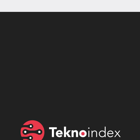
Son dönemin popüler sesli
Elektrikli Ürünler
sohbet uygulaması
Teknolojiyi Yansıtıyor;
Clubhouse sonunda...
Karaca!