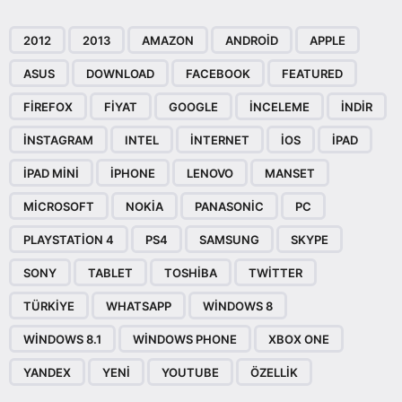
2012
2013
AMAZON
ANDROID
APPLE
ASUS
DOWNLOAD
FACEBOOK
FEATURED
FIREFOX
FIYAT
GOOGLE
INCELEME
INDIR
INSTAGRAM
INTEL
INTERNET
IOS
IPAD
IPAD MINI
IPHONE
LENOVO
MANSET
MICROSOFT
NOKIA
PANASONIC
PC
PLAYSTATION 4
PS4
SAMSUNG
SKYPE
SONY
TABLET
TOSHIBA
TWITTER
TÜRKIYE
WHATSAPP
WINDOWS 8
WINDOWS 8.1
WINDOWS PHONE
XBOX ONE
YANDEX
YENI
YOUTUBE
ÖZELLIK