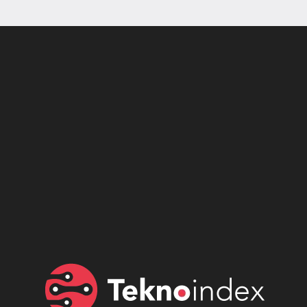
Son dönemin popüler sesli
Elektrikli Ürünler
sohbet uygulaması
Teknolojiyi Yansıtıyor;
Clubhouse sonunda...
Karaca!