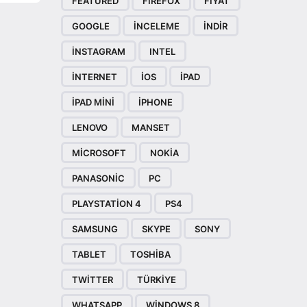
FEATURED
FIREFOX
FIYAT
GOOGLE
INCELEME
INDIR
INSTAGRAM
INTEL
INTERNET
IOS
IPAD
IPAD MINI
IPHONE
LENOVO
MANSET
MICROSOFT
NOKIA
PANASONIC
PC
PLAYSTATION 4
PS4
SAMSUNG
SKYPE
SONY
TABLET
TOSHIBA
TWITTER
TÜRKIYE
WHATSAPP
WINDOWS 8