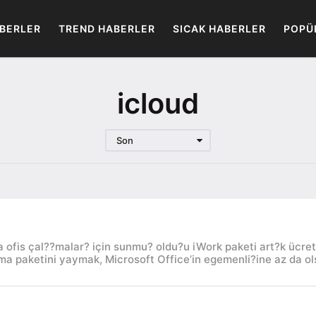
BERLER
TREND HABERLER
SICAK HABERLER
POPÜ
icloud
Son
a ofis çal??malar? için sunmu? oldu?u iWork paketi art?k ücret
ama paketini yaymak, Microsoft Office’in egemenli?ine az da ol