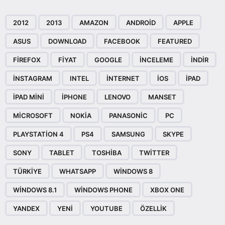
2012
2013
AMAZON
ANDROID
APPLE
ASUS
DOWNLOAD
FACEBOOK
FEATURED
FIREFOX
FIYAT
GOOGLE
INCELEME
INDIR
INSTAGRAM
INTEL
INTERNET
IOS
IPAD
IPAD MINI
IPHONE
LENOVO
MANSET
MICROSOFT
NOKIA
PANASONIC
PC
PLAYSTATION 4
PS4
SAMSUNG
SKYPE
SONY
TABLET
TOSHIBA
TWITTER
TÜRKIYE
WHATSAPP
WINDOWS 8
WINDOWS 8.1
WINDOWS PHONE
XBOX ONE
YANDEX
YENI
YOUTUBE
ÖZELLIK