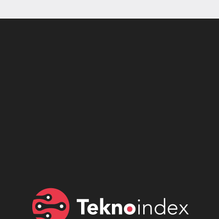
Son dönemin popüler sesli
Elektrikli Ürünler
sohbet uygulaması
Teknolojiyi Yansıtıyor;
Clubhouse sonunda...
Karaca!