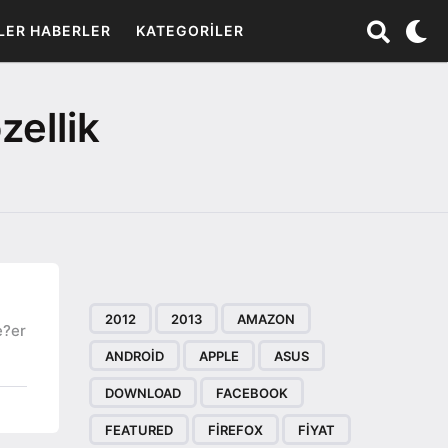
LER HABERLER
KATEGORILER
ellik
2012
2013
AMAZON
e?er
ANDROID
APPLE
ASUS
DOWNLOAD
FACEBOOK
FEATURED
FIREFOX
FIYAT