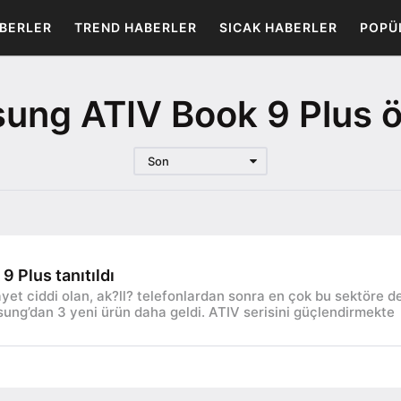
BERLER
TREND HABERLER
SICAK HABERLER
POPÜ
ung ATIV Book 9 Plus öz
Son
 Plus tanıtıldı
et ciddi olan, ak?ll? telefonlardan sonra en çok bu sektöre d
ng’dan 3 yeni ürün daha geldi. ATIV serisini güçlendirmekte