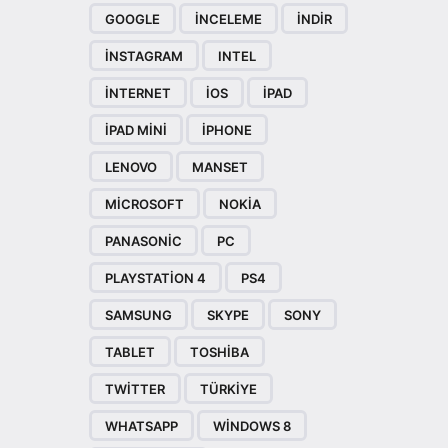
GOOGLE
INCELEME
INDIR
INSTAGRAM
INTEL
INTERNET
IOS
IPAD
IPAD MINI
IPHONE
LENOVO
MANSET
MICROSOFT
NOKIA
PANASONIC
PC
PLAYSTATION 4
PS4
SAMSUNG
SKYPE
SONY
TABLET
TOSHIBA
TWITTER
TÜRKIYE
WHATSAPP
WINDOWS 8