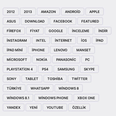
2012
2013
AMAZON
ANDROID
APPLE
ASUS
DOWNLOAD
FACEBOOK
FEATURED
FIREFOX
FIYAT
GOOGLE
INCELEME
INDIR
INSTAGRAM
INTEL
INTERNET
IOS
IPAD
IPAD MINI
IPHONE
LENOVO
MANSET
MICROSOFT
NOKIA
PANASONIC
PC
PLAYSTATION 4
PS4
SAMSUNG
SKYPE
SONY
TABLET
TOSHIBA
TWITTER
TÜRKIYE
WHATSAPP
WINDOWS 8
WINDOWS 8.1
WINDOWS PHONE
XBOX ONE
YANDEX
YENI
YOUTUBE
ÖZELLIK