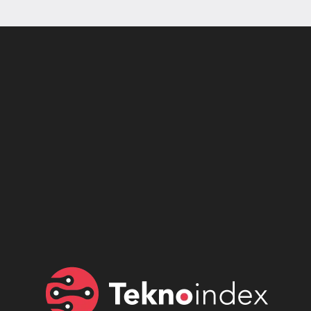
Son dönemin popüler sesli
Elektrikli Ürünler
sohbet uygulaması
Teknolojiyi Yansıtıyor;
Clubhouse sonunda...
Karaca!