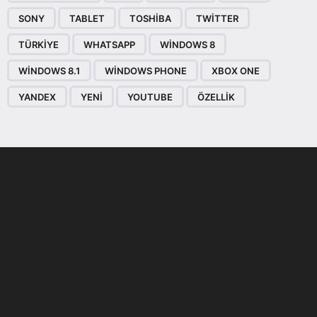
SONY
TABLET
TOSHIBA
TWITTER
TÜRKIYE
WHATSAPP
WINDOWS 8
WINDOWS 8.1
WINDOWS PHONE
XBOX ONE
YANDEX
YENI
YOUTUBE
ÖZELLIK
Son dönemin popüler sesli
Elektrikli Ürünler
sohbet uygulaması
Teknolojiyi Yansıtıyor;