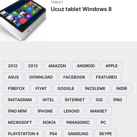
TABLET
Ucuz tablet Windows 8
2012
2013
AMAZON
ANDROID
APPLE
ASUS
DOWNLOAD
FACEBOOK
FEATURED
FIREFOX
FIYAT
GOOGLE
INCELEME
INDIR
INSTAGRAM
INTEL
INTERNET
IOS
IPAD
IPAD MINI
IPHONE
LENOVO
MANSET
MICROSOFT
NOKIA
PANASONIC
PC
PLAYSTATION 4
PS4
SAMSUNG
SKYPE