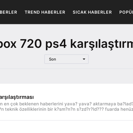
BERLER
TREND HABERLER
SICAK HABERLER
POPÜ
box 720 ps4 karşılaştır
Son
rşılaştırması
ün en çok beklenen haberlerini yava? yava? aktarmaya ba?lad?
n teknik özelliklerinin bir k?sm?n?n s?zd?r?ld??? fuarda henü