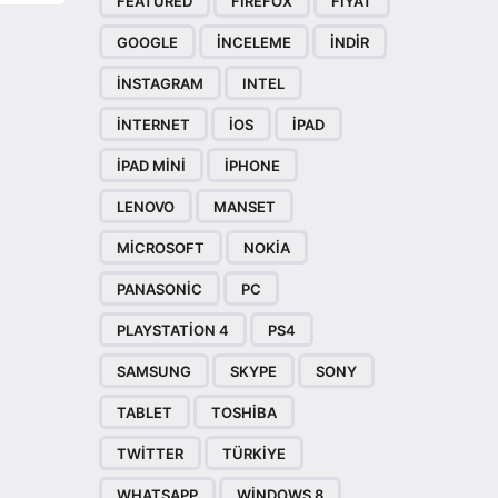
FEATURED
FIREFOX
FIYAT
GOOGLE
INCELEME
INDIR
INSTAGRAM
INTEL
INTERNET
IOS
IPAD
IPAD MINI
IPHONE
LENOVO
MANSET
MICROSOFT
NOKIA
PANASONIC
PC
PLAYSTATION 4
PS4
SAMSUNG
SKYPE
SONY
TABLET
TOSHIBA
TWITTER
TÜRKIYE
WHATSAPP
WINDOWS 8