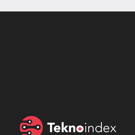
Son dönemin popüler sesli
Elektrikli Ürünler
sohbet uygulaması
Teknolojiyi Yansıtıyor;
Clubhouse sonunda...
Karaca!