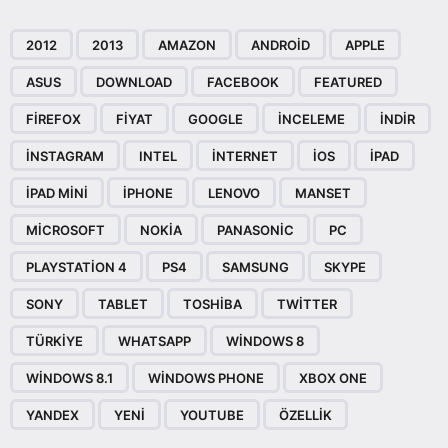
2012
2013
AMAZON
ANDROID
APPLE
ASUS
DOWNLOAD
FACEBOOK
FEATURED
FIREFOX
FIYAT
GOOGLE
INCELEME
INDIR
INSTAGRAM
INTEL
INTERNET
IOS
IPAD
IPAD MINI
IPHONE
LENOVO
MANSET
MICROSOFT
NOKIA
PANASONIC
PC
PLAYSTATION 4
PS4
SAMSUNG
SKYPE
SONY
TABLET
TOSHIBA
TWITTER
TÜRKIYE
WHATSAPP
WINDOWS 8
WINDOWS 8.1
WINDOWS PHONE
XBOX ONE
YANDEX
YENI
YOUTUBE
ÖZELLIK