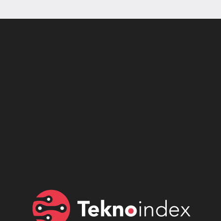
Son dönemin popüler sesli
Elektrikli Ürünler
sohbet uygulaması
Teknolojiyi Yansıtıyor;
Clubhouse sonunda...
Karaca!