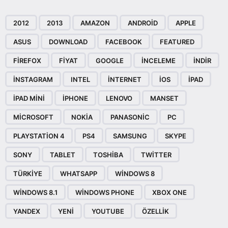
2012
2013
AMAZON
ANDROID
APPLE
ASUS
DOWNLOAD
FACEBOOK
FEATURED
FIREFOX
FIYAT
GOOGLE
INCELEME
INDIR
INSTAGRAM
INTEL
INTERNET
IOS
IPAD
IPAD MINI
IPHONE
LENOVO
MANSET
MICROSOFT
NOKIA
PANASONIC
PC
PLAYSTATION 4
PS4
SAMSUNG
SKYPE
SONY
TABLET
TOSHIBA
TWITTER
TÜRKIYE
WHATSAPP
WINDOWS 8
WINDOWS 8.1
WINDOWS PHONE
XBOX ONE
YANDEX
YENI
YOUTUBE
ÖZELLIK