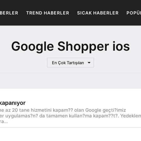
BERLER
TREND HABERLER
SICAK HABERLER
POPÜ
Google Shopper ios
En Çok Tartışılan
kapanıyor
 ne az 20 tane hizmetini kapam?? olan Google geçti?imiz
der uygulamas?n? da tamamen kullan?ma kapam??t?. Yedekle
a...