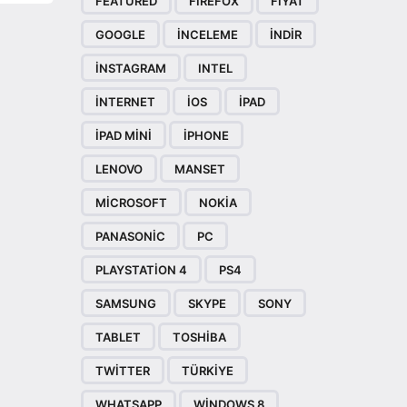
FEATURED
FIREFOX
FIYAT
GOOGLE
INCELEME
INDIR
INSTAGRAM
INTEL
INTERNET
IOS
IPAD
IPAD MINI
IPHONE
LENOVO
MANSET
MICROSOFT
NOKIA
PANASONIC
PC
PLAYSTATION 4
PS4
SAMSUNG
SKYPE
SONY
TABLET
TOSHIBA
TWITTER
TÜRKIYE
WHATSAPP
WINDOWS 8