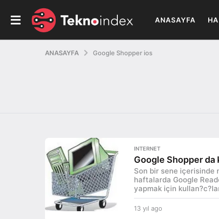
ANASAYFA
HA
ANASAYFA
Google Shopper ios
INTERNET
Google Shopper da 
Son bir sene içerisinde
haftalarda Google Rea
yapmak için kullan?c?lar
13 yıl ago
1
3