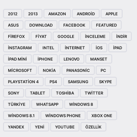
2012
2013
AMAZON
ANDROID
APPLE
ASUS
DOWNLOAD
FACEBOOK
FEATURED
FIREFOX
FIYAT
GOOGLE
INCELEME
INDIR
INSTAGRAM
INTEL
INTERNET
IOS
IPAD
IPAD MINI
IPHONE
LENOVO
MANSET
MICROSOFT
NOKIA
PANASONIC
PC
PLAYSTATION 4
PS4
SAMSUNG
SKYPE
SONY
TABLET
TOSHIBA
TWITTER
TÜRKIYE
WHATSAPP
WINDOWS 8
WINDOWS 8.1
WINDOWS PHONE
XBOX ONE
YANDEX
YENI
YOUTUBE
ÖZELLIK