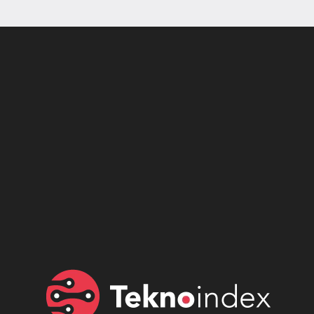
Son dönemin popüler sesli
Elektrikli Ürünler
sohbet uygulaması
Teknolojiyi Yansıtıyor;
Clubhouse sonunda...
Karaca!