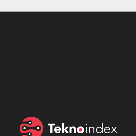
Son dönemin popüler sesli
Elektrikli Ürünler
sohbet uygulaması
Teknolojiyi Yansıtıyor;
Clubhouse sonunda...
Karaca!