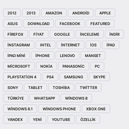
2012
2013
AMAZON
ANDROID
APPLE
ASUS
DOWNLOAD
FACEBOOK
FEATURED
FIREFOX
FIYAT
GOOGLE
INCELEME
INDIR
INSTAGRAM
INTEL
INTERNET
IOS
IPAD
IPAD MINI
IPHONE
LENOVO
MANSET
MICROSOFT
NOKIA
PANASONIC
PC
PLAYSTATION 4
PS4
SAMSUNG
SKYPE
SONY
TABLET
TOSHIBA
TWITTER
TÜRKIYE
WHATSAPP
WINDOWS 8
WINDOWS 8.1
WINDOWS PHONE
XBOX ONE
YANDEX
YENI
YOUTUBE
ÖZELLIK