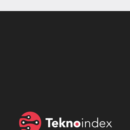
Son dönemin popüler sesli
Elektrikli Ürünler
sohbet uygulaması
Teknolojiyi Yansıtıyor;
Clubhouse sonunda...
Karaca!