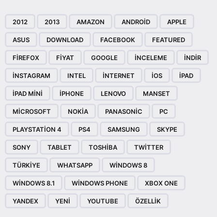
2012
2013
AMAZON
ANDROID
APPLE
ASUS
DOWNLOAD
FACEBOOK
FEATURED
FIREFOX
FIYAT
GOOGLE
INCELEME
INDIR
INSTAGRAM
INTEL
INTERNET
IOS
IPAD
IPAD MINI
IPHONE
LENOVO
MANSET
MICROSOFT
NOKIA
PANASONIC
PC
PLAYSTATION 4
PS4
SAMSUNG
SKYPE
SONY
TABLET
TOSHIBA
TWITTER
TÜRKIYE
WHATSAPP
WINDOWS 8
WINDOWS 8.1
WINDOWS PHONE
XBOX ONE
YANDEX
YENI
YOUTUBE
ÖZELLIK