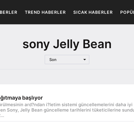
BERLER
TREND HABERLER
SICAK HABERLER
POPÜ
sony Jelly Bean
Son
ağıtmaya başlıyor
ürülmesinin ard?ndan i?letim sistemi güncellemelerini daha iyi
n Sony, Jelly Bean güncelleme tarihlerini tüketicilerine sund
..