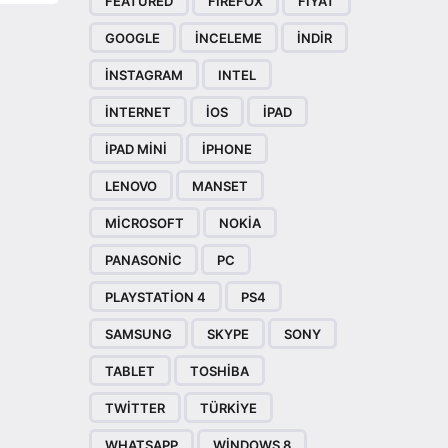
FEATURED
FIREFOX
FIYAT
GOOGLE
INCELEME
INDIR
INSTAGRAM
INTEL
INTERNET
IOS
IPAD
IPAD MINI
IPHONE
LENOVO
MANSET
MICROSOFT
NOKIA
PANASONIC
PC
PLAYSTATION 4
PS4
SAMSUNG
SKYPE
SONY
TABLET
TOSHIBA
TWITTER
TÜRKIYE
WHATSAPP
WINDOWS 8